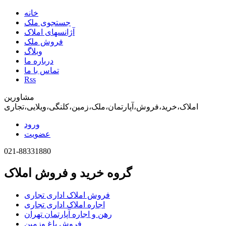
خانه
جستجوی ملک
آژانسهای املاک
فروش ملک
وبلاگ
درباره ما
تماس با ما
Rss
مشاورین
املاک،خرید،فروش،آپارتمان،ملک،زمین،کلنگی،ویلایی،تجاری
ورود
عضویت
021-88331880
گروه خرید و فروش املاک
فروش املاک اداری تجاری
اجاره املاک اداری تجاری
رهن و اجاره آپارتمان تهران
فروش باغ وزمین