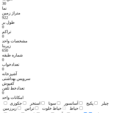
30
نما
متراژ زمين
922
طول بر
0
تراکم
0
مشخصات واحد
زیربنا
650
شماره طبقه
0
تعدادخواب
0
آشپزخانه
سرویس بهداشتی
کفپوش
تعدادخط تلفن
0
امکانات واحد
چيلر
پکيج
آسانسور
سونا
استخر
جکوزی
حياط
حياط خلوت
تراس
زيرزمين