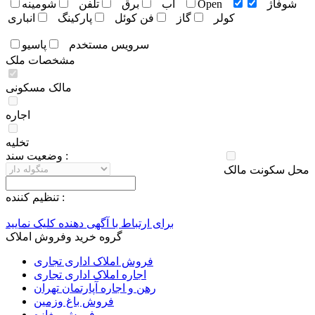
شوفاژ
Open
آب
برق
تلفن
شومينه
کولر
گاز
فن کوئل
پارکينگ
انباری
سرويس مستخدم
پاسيو
مشخصات ملک
مالک مسکونی
اجاره
تخلیه
وضعيت سند :
محل سکونت مالک
تنظيم کننده :
برای ارتباط با آگهی دهنده کلیک نمایید
گروه خرید وفروش املاک
فروش املاک اداری تجاری
اجاره املاک اداری تجاری
رهن و اجاره آپارتمان تهران
فروش باغ وزمین
فروش مغازه