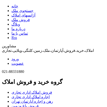
خانه
جستجوی ملک
آژانسهای املاک
فروش ملک
وبلاگ
درباره ما
تماس با ما
Rss
مشاورین
املاک،خرید،فروش،آپارتمان،ملک،زمین،کلنگی،ویلایی،تجاری
ورود
عضویت
021-88331880
گروه خرید و فروش املاک
فروش املاک اداری تجاری
اجاره املاک اداری تجاری
رهن و اجاره آپارتمان تهران
فروش باغ وزمین