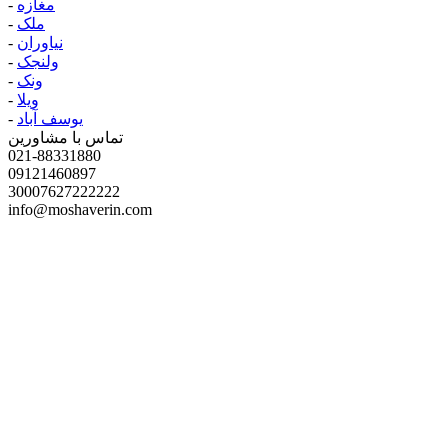
مغازه
-
ملک
-
نیاوران
-
ولنجک
-
ونک
-
ویلا
-
یوسف آباد
-
تماس با مشاورین
021-88331880
09121460897
30007627222222
info@moshaverin.com