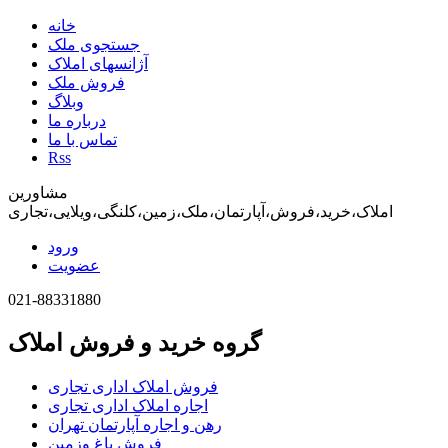
خانه
جستجوی ملک
آژانسهای املاک
فروش ملک
وبلاگ
درباره ما
تماس با ما
Rss
مشاورین
املاک،خرید،فروش،آپارتمان،ملک،زمین،کلنگی،ویلایی،تجاری
ورود
عضویت
021-88331880
گروه خرید و فروش املاک
فروش املاک اداری تجاری
اجاره املاک اداری تجاری
رهن و اجاره آپارتمان تهران
فروش باغ وزمین