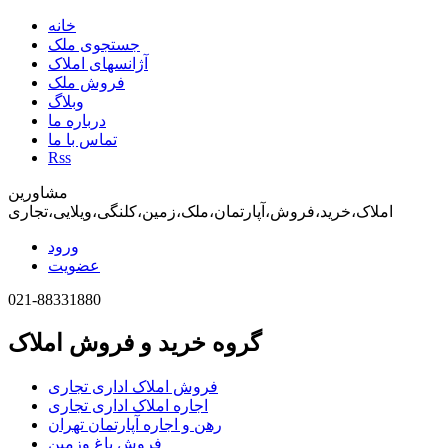
خانه
جستجوی ملک
آژانسهای املاک
فروش ملک
وبلاگ
درباره ما
تماس با ما
Rss
مشاورین
املاک،خرید،فروش،آپارتمان،ملک،زمین،کلنگی،ویلایی،تجاری
ورود
عضویت
021-88331880
گروه خرید و فروش املاک
فروش املاک اداری تجاری
اجاره املاک اداری تجاری
رهن و اجاره آپارتمان تهران
فروش باغ وزمین