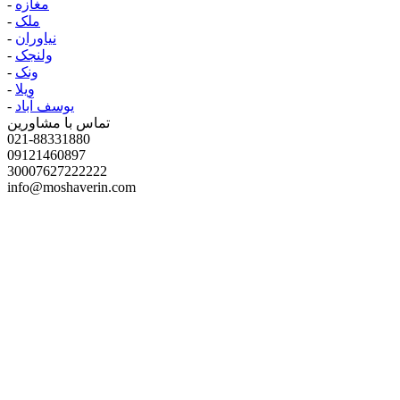
مغازه
-
ملک
-
نیاوران
-
ولنجک
-
ونک
-
ویلا
-
یوسف آباد
-
تماس با مشاورین
021-88331880
09121460897
30007627222222
info@moshaverin.com