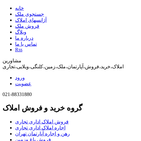
خانه
جستجوی ملک
آژانسهای املاک
فروش ملک
وبلاگ
درباره ما
تماس با ما
Rss
مشاورین
املاک،خرید،فروش،آپارتمان،ملک،زمین،کلنگی،ویلایی،تجاری
ورود
عضویت
021-88331880
گروه خرید و فروش املاک
فروش املاک اداری تجاری
اجاره املاک اداری تجاری
رهن و اجاره آپارتمان تهران
فروش باغ وزمین