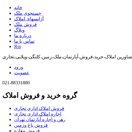
خانه
جستجوی ملک
آژانسهای املاک
فروش ملک
وبلاگ
درباره ما
تماس با ما
Rss
اورین املاک،خرید،فروش،آپارتمان،ملک،زمین،کلنگی،ویلایی،تجاری
ورود
عضویت
021-88331880
گروه خرید و فروش املاک
فروش املاک اداری تجاری
اجاره املاک اداری تجاری
رهن و اجاره آپارتمان تهران
فروش باغ وزمین
فروش مغازه