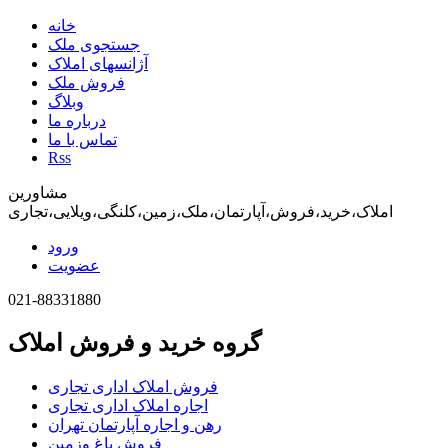
خانه
جستجوی ملک
آژانسهای املاک
فروش ملک
وبلاگ
درباره ما
تماس با ما
Rss
مشاورین
املاک،خرید،فروش،آپارتمان،ملک،زمین،کلنگی،ویلایی،تجاری
ورود
عضویت
021-88331880
گروه خرید و فروش املاک
فروش املاک اداری تجاری
اجاره املاک اداری تجاری
رهن و اجاره آپارتمان تهران
فروش باغ وزمین