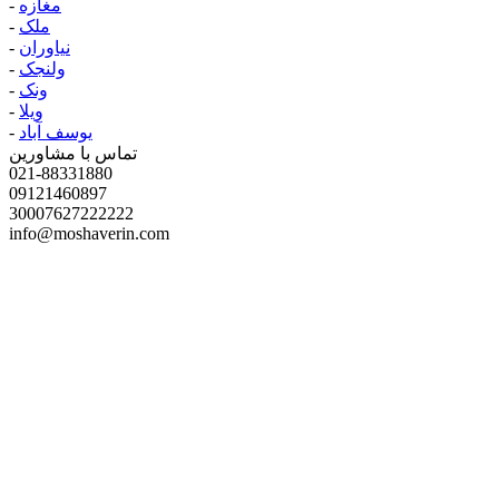
مغازه
-
ملک
-
نیاوران
-
ولنجک
-
ونک
-
ویلا
-
یوسف آباد
-
تماس با مشاورین
021-88331880
09121460897
30007627222222
info@moshaverin.com