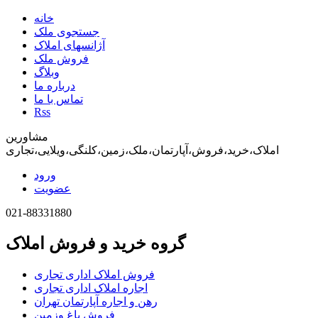
خانه
جستجوی ملک
آژانسهای املاک
فروش ملک
وبلاگ
درباره ما
تماس با ما
Rss
مشاورین
املاک،خرید،فروش،آپارتمان،ملک،زمین،کلنگی،ویلایی،تجاری
ورود
عضویت
021-88331880
گروه خرید و فروش املاک
فروش املاک اداری تجاری
اجاره املاک اداری تجاری
رهن و اجاره آپارتمان تهران
فروش باغ وزمین