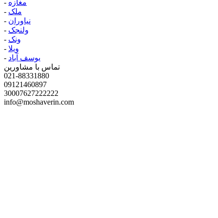
مغازه
-
ملک
-
نیاوران
-
ولنجک
-
ونک
-
ویلا
-
یوسف آباد
-
تماس با مشاورین
021-88331880
09121460897
30007627222222
info@moshaverin.com