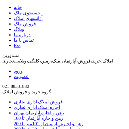
خانه
جستجوی ملک
آژانسهای املاک
فروش ملک
وبلاگ
درباره ما
تماس با ما
Rss
مشاورین
املاک،خرید،فروش،آپارتمان،ملک،زمین،کلنگی،ویلایی،تجاری
ورود
عضویت
021-88331880
گروه خرید و فروش املاک
فروش املاک اداری تجاری
اجاره املاک اداری تجاری
رهن و اجاره آپارتمان تهران
رهن واجاره آپارتمان تا 100
رهن و اجاره آپارتمان از 101متر تا 200