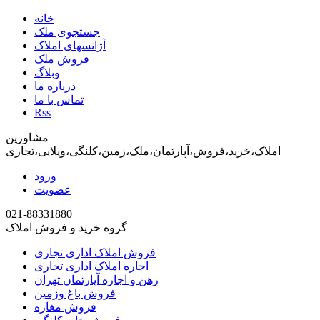
خانه
جستجوی ملک
آژانسهای املاک
فروش ملک
وبلاگ
درباره ما
تماس با ما
Rss
مشاورین
املاک،خرید،فروش،آپارتمان،ملک،زمین،کلنگی،ویلایی،تجاری
ورود
عضویت
021-88331880
گروه خرید و فروش املاک
فروش املاک اداری تجاری
اجاره املاک اداری تجاری
رهن و اجاره آپارتمان تهران
فروش باغ وزمین
فروش مغازه