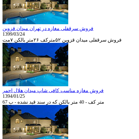
فروش سرقفلی مغازه در تهران میدان قزوین
1399/03/24
فروش سرقفلی میدان قزوین ۵۲مترکف ۲۶متر بالکن ۷مت
فروش مغازه مناسب کافی شاپ میدان هلال احمر
1394/01/25
67 متر کف - 40 متر بالکن که در سند قید نشده - ب