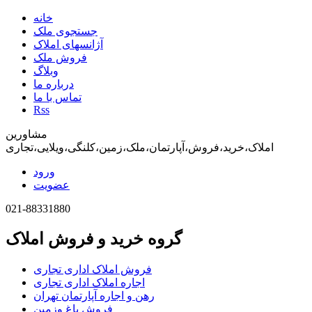
خانه
جستجوی ملک
آژانسهای املاک
فروش ملک
وبلاگ
درباره ما
تماس با ما
Rss
مشاورین
املاک،خرید،فروش،آپارتمان،ملک،زمین،کلنگی،ویلایی،تجاری
ورود
عضویت
021-88331880
گروه خرید و فروش املاک
فروش املاک اداری تجاری
اجاره املاک اداری تجاری
رهن و اجاره آپارتمان تهران
فروش باغ وزمین