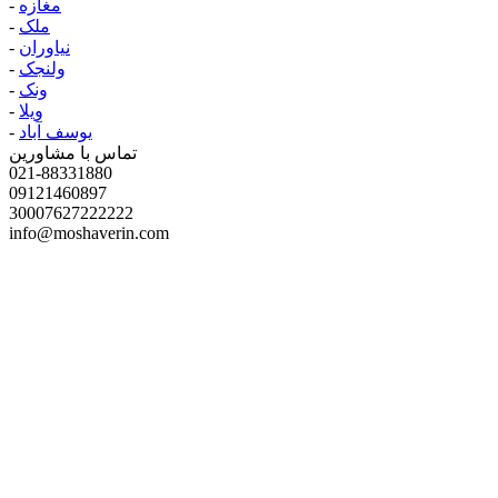
مغازه
-
ملک
-
نیاوران
-
ولنجک
-
ونک
-
ویلا
-
یوسف آباد
-
تماس با مشاورین
021-88331880
09121460897
30007627222222
info@moshaverin.com