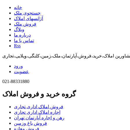
خانه
جستجوی ملک
آژانسهای املاک
فروش ملک
وبلاگ
درباره ما
تماس با ما
Rss
اورین املاک،خرید،فروش،آپارتمان،ملک،زمین،کلنگی،ویلایی،تجاری
ورود
عضویت
021-88331880
گروه خرید و فروش املاک
فروش املاک اداری تجاری
اجاره املاک اداری تجاری
رهن و اجاره آپارتمان تهران
فروش باغ وزمین
فروش مغازه