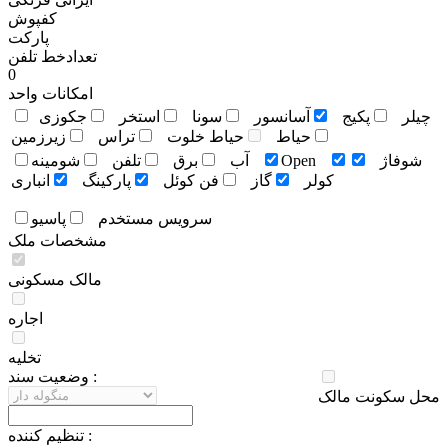
کفپوش
پارکت
تعدادخط تلفن
0
امکانات واحد
چيلر
پکيج
آسانسور
سونا
استخر
جکوزی
حياط
حياط خلوت
تراس
زيرزمين
شوفاژ
Open
آب
برق
تلفن
شومينه
کولر
گاز
فن کوئل
پارکينگ
انباری
سرويس مستخدم
پاسيو
مشخصات ملک
مالک مسکونی
اجاره
تخلیه
وضعيت سند :
محل سکونت مالک
تنظيم کننده :