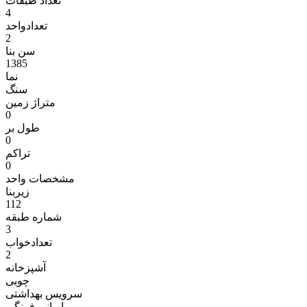
تعداد طبقات
4
تعدادواحد
2
سن بنا
1385
نما
سنگ
متراژ زمين
0
طول بر
0
تراکم
0
مشخصات واحد
زیربنا
112
شماره طبقه
3
تعدادخواب
2
آشپزخانه
چوبی
سرویس بهداشتی
ایرانی فرنگی