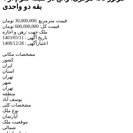
بقه دو واحدی
قیمت مترمربع :30,000,000 تومان
قیمت کل: 600,000,000 تومان
ملک جهت :رهن و اجاره
تاریخ آگهی : 1403/05/11
اعتبارآگهی : 1408/12/28
مشخصات مکانی
کشور
ایران
استان
تهران
شهر
تهران
منطقه
یوسف آباد
مشخصات کلی
نوع ملک
آپارتمان
موقعیت ملک
شمالی