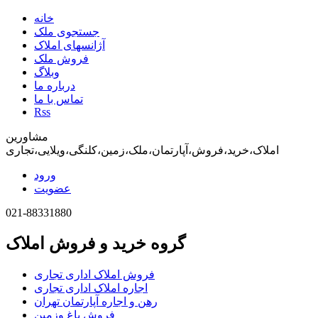
خانه
جستجوی ملک
آژانسهای املاک
فروش ملک
وبلاگ
درباره ما
تماس با ما
Rss
مشاورین
املاک،خرید،فروش،آپارتمان،ملک،زمین،کلنگی،ویلایی،تجاری
ورود
عضویت
021-88331880
گروه خرید و فروش املاک
فروش املاک اداری تجاری
اجاره املاک اداری تجاری
رهن و اجاره آپارتمان تهران
فروش باغ وزمین