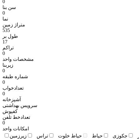
0
سن بنا
0
نما
متراژ زمين
535
طول بر
17
تراکم
0
مشخصات واحد
زیربنا
0
شماره طبقه
0
تعدادخواب
0
آشپزخانه
سرویس بهداشتی
کفپوش
تعدادخط تلفن
0
امکانات واحد
جکوزی
حياط
حياط خلوت
تراس
زيرزمين