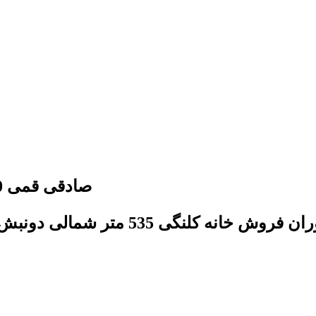
صادقی قمی 1000 متر با 9 واحد بنا شمالی بابهترین لوکیشن
ش خانه کلنگی 535 متر شمالی دونبش با بر 17 دارای دو طبقه بنا با بهتریدن لوکیشن