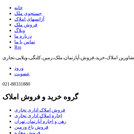
خانه
جستجوی ملک
آژانسهای املاک
فروش ملک
وبلاگ
درباره ما
تماس با ما
Rss
اورین املاک،خرید،فروش،آپارتمان،ملک،زمین،کلنگی،ویلایی،تجاری
ورود
عضویت
021-88331880
گروه خرید و فروش املاک
فروش املاک اداری تجاری
اجاره املاک اداری تجاری
رهن و اجاره آپارتمان تهران
فروش باغ وزمین
فروش مغازه