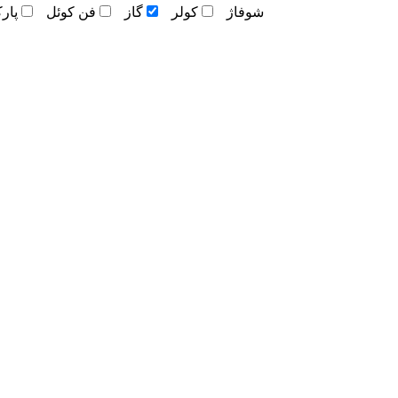
شوفاژ
کولر
گاز
فن کوئل
پار