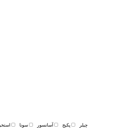
چيلر
پکيج
آسانسور
سونا
استخر