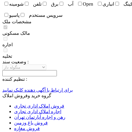
کينگ
انباری
Open
آب
برق
تلفن
شومينه
سرويس مستخدم
پاسيو
مشخصات ملک
مالک مسکونی
اجاره
تخلیه
وضعيت سند :
تنظيم کننده :
برای ارتباط با آگهی دهنده کلیک نمایید
گروه خرید وفروش املاک
فروش املاک اداری تجاری
اجاره املاک اداری تجاری
رهن و اجاره آپارتمان تهران
فروش باغ وزمین
فروش مغازه