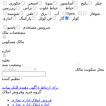
چيلر
پکيج
آسانسور
سونا
استخر
جکوزی
حياط
حياط خلوت
تراس
زيرزمين
شوفاژ
Open
آب
برق
تلفن
شومينه
کولر
گاز
فن کوئل
پارکينگ
انباری
سرويس مستخدم
پاسيو
مشخصات ملک
مالک مسکونی
اجاره
تخلیه
وضعيت سند :
محل سکونت مالک
تنظيم کننده :
برای ارتباط با آگهی دهنده کلیک نمایید
گروه خرید وفروش املاک
فروش املاک اداری تجاری
اجاره املاک اداری تجاری