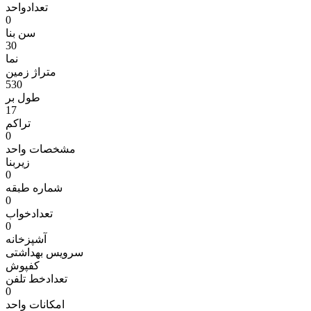
تعدادواحد
0
سن بنا
30
نما
متراژ زمين
530
طول بر
17
تراکم
0
مشخصات واحد
زیربنا
0
شماره طبقه
0
تعدادخواب
0
آشپزخانه
سرویس بهداشتی
کفپوش
تعدادخط تلفن
0
امکانات واحد