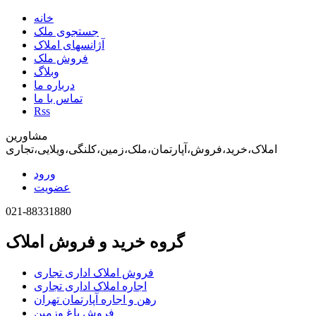
خانه
جستجوی ملک
آژانسهای املاک
فروش ملک
وبلاگ
درباره ما
تماس با ما
Rss
مشاورین
املاک،خرید،فروش،آپارتمان،ملک،زمین،کلنگی،ویلایی،تجاری
ورود
عضویت
021-88331880
گروه خرید و فروش املاک
فروش املاک اداری تجاری
اجاره املاک اداری تجاری
رهن و اجاره آپارتمان تهران
فروش باغ وزمین