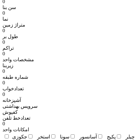
0
سن بنا
0
نما
متراژ زمين
0
طول بر
0
تراکم
0
مشخصات واحد
زیربنا
0
شماره طبقه
0
تعدادخواب
0
آشپزخانه
سرویس بهداشتی
کفپوش
تعدادخط تلفن
0
امکانات واحد
چيلر
پکيج
آسانسور
سونا
استخر
جکوزی