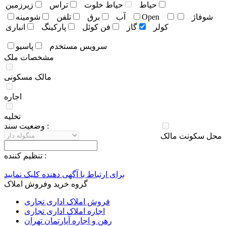
حياط
حياط خلوت
تراس
زيرزمين
شوفاژ
Open
آب
برق
تلفن
شومينه
کولر
گاز
فن کوئل
پارکينگ
انباری
سرويس مستخدم
پاسيو
مشخصات ملک
مالک مسکونی
اجاره
تخلیه
وضعيت سند :
محل سکونت مالک
تنظيم کننده :
برای ارتباط با آگهی دهنده کلیک نمایید
گروه خرید وفروش املاک
فروش املاک اداری تجاری
اجاره املاک اداری تجاری
رهن و اجاره آپارتمان تهران