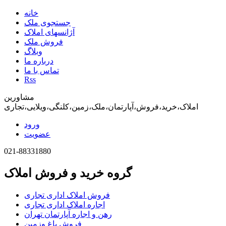
خانه
جستجوی ملک
آژانسهای املاک
فروش ملک
وبلاگ
درباره ما
تماس با ما
Rss
مشاورین
املاک،خرید،فروش،آپارتمان،ملک،زمین،کلنگی،ویلایی،تجاری
ورود
عضویت
021-88331880
گروه خرید و فروش املاک
فروش املاک اداری تجاری
اجاره املاک اداری تجاری
رهن و اجاره آپارتمان تهران
فروش باغ وزمین