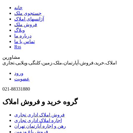
خانه
جستجوی ملک
آژانسهای املاک
فروش ملک
وبلاگ
درباره ما
تماس با ما
Rss
مشاورین
املاک،خرید،فروش،آپارتمان،ملک،زمین،کلنگی،ویلایی،تجاری
ورود
عضویت
021-88331880
گروه خرید و فروش املاک
فروش املاک اداری تجاری
اجاره املاک اداری تجاری
رهن و اجاره آپارتمان تهران
فروش باغ وزمین