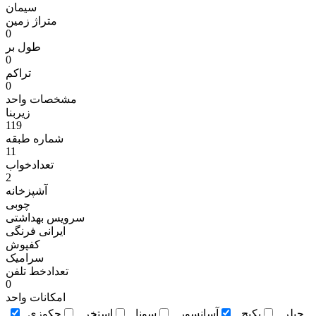
سیمان
متراژ زمين
0
طول بر
0
تراکم
0
مشخصات واحد
زیربنا
119
شماره طبقه
11
تعدادخواب
2
آشپزخانه
چوبی
سرویس بهداشتی
ایرانی فرنگی
کفپوش
سرامیک
تعدادخط تلفن
0
امکانات واحد
چيلر
پکيج
آسانسور
سونا
استخر
جکوزی