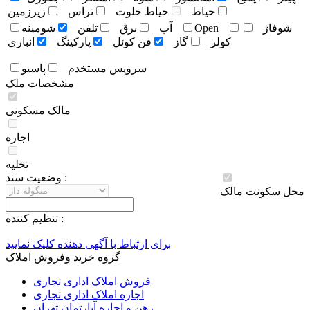
حياط
حياط خلوت
تراس
زيرزمين
شوفاژ
Open
آب
برق
تلفن
شومينه
کولر
گاز
فن کوئل
پارکينگ
انباری
سرويس مستخدم
پاسيو
مشخصات ملک
مالک مسکونی
اجاره
تخلیه
وضعيت سند :
محل سکونت مالک
تنظيم کننده :
برای ارتباط با آگهی دهنده کلیک نمایید
گروه خرید وفروش املاک
فروش املاک اداری تجاری
اجاره املاک اداری تجاری
رهن و اجاره آپارتمان تهران