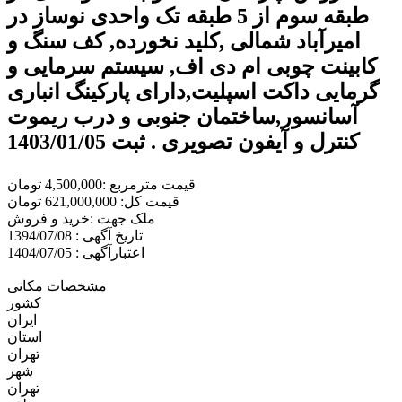
طبقه سوم از 5 طبقه تک واحدی نوساز در
امیرآباد شمالی ,کلید نخورده, کف سنگ و
کابینت چوبی ام دی اف, سیستم سرمایی و
گرمایی داکت اسپلیت,دارای پارکینگ انباری
آسانسور,ساختمان جنوبی و درب ریموت
کنترل و آیفون تصویری . ثبت 1403/01/05
قیمت مترمربع :4,500,000 تومان
قیمت کل: 621,000,000 تومان
ملک جهت :خريد و فروش
تاریخ آگهی : 1394/07/08
اعتبارآگهی : 1404/07/05
مشخصات مکانی
کشور
ایران
استان
تهران
شهر
تهران