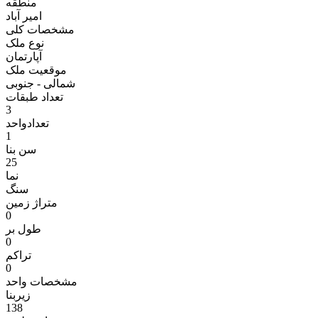
منطقه
امير آباد
مشخصات کلی
نوع ملک
آپارتمان
موقعیت ملک
شمالی - جنوبی
تعداد طبقات
3
تعدادواحد
1
سن بنا
25
نما
سنگ
متراژ زمين
0
طول بر
0
تراکم
0
مشخصات واحد
زیربنا
138