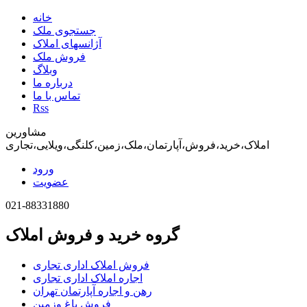
خانه
جستجوی ملک
آژانسهای املاک
فروش ملک
وبلاگ
درباره ما
تماس با ما
Rss
مشاورین
املاک،خرید،فروش،آپارتمان،ملک،زمین،کلنگی،ویلایی،تجاری
ورود
عضویت
021-88331880
گروه خرید و فروش املاک
فروش املاک اداری تجاری
اجاره املاک اداری تجاری
رهن و اجاره آپارتمان تهران
فروش باغ وزمین