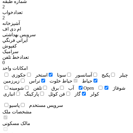
شماره طبقه
2
تعدادخواب
2
آشپزخانه
ام دی اف
سرویس بهداشتی
ایراني فرنگي
کفپوش
سرامیک
تعدادخط تلفن
0
امکانات واحد
چيلر
پکيج
آسانسور
سونا
استخر
جکوزی
حياط
حياط خلوت
تراس
زيرزمين
شوفاژ
Open
آب
برق
تلفن
شومينه
کولر
گاز
فن کوئل
پارکينگ
انباری
سرويس مستخدم
پاسيو
مشخصات ملک
مالک مسکونی