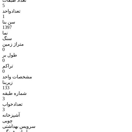
تعداد طبقات
5
تعدادواحد
1
سن بنا
1397
نما
سنگ
متراژ زمين
0
طول بر
0
تراکم
0
مشخصات واحد
زیربنا
133
شماره طبقه
3
تعدادخواب
3
آشپزخانه
چوبی
سرویس بهداشتی
ایرانی فرنگی