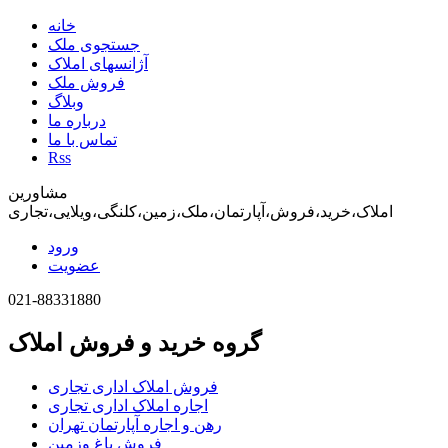
خانه
جستجوی ملک
آژانسهای املاک
فروش ملک
وبلاگ
درباره ما
تماس با ما
Rss
مشاورین
املاک،خرید،فروش،آپارتمان،ملک،زمین،کلنگی،ویلایی،تجاری
ورود
عضویت
021-88331880
گروه خرید و فروش املاک
فروش املاک اداری تجاری
اجاره املاک اداری تجاری
رهن و اجاره آپارتمان تهران
فروش باغ وزمین