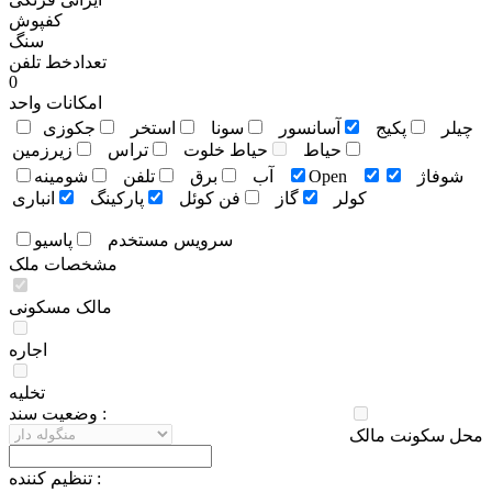
کفپوش
سنگ
تعدادخط تلفن
0
امکانات واحد
چيلر
پکيج
آسانسور
سونا
استخر
جکوزی
حياط
حياط خلوت
تراس
زيرزمين
شوفاژ
Open
آب
برق
تلفن
شومينه
کولر
گاز
فن کوئل
پارکينگ
انباری
سرويس مستخدم
پاسيو
مشخصات ملک
مالک مسکونی
اجاره
تخلیه
وضعيت سند :
محل سکونت مالک
تنظيم کننده :