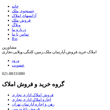
خانه
جستجوی ملک
آژانسهای املاک
فروش ملک
وبلاگ
درباره ما
تماس با ما
Rss
مشاورین
املاک،خرید،فروش،آپارتمان،ملک،زمین،کلنگی،ویلایی،تجاری
ورود
عضویت
021-88331880
گروه خرید و فروش املاک
فروش املاک اداری تجاری
اجاره املاک اداری تجاری
رهن و اجاره آپارتمان تهران
فروش باغ وزمین