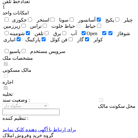
تعدادخط تلفن
1
امکانات واحد
چيلر
پکيج
آسانسور
سونا
استخر
جکوزی
حياط
حياط خلوت
تراس
زيرزمين
شوفاژ
Open
آب
برق
تلفن
شومينه
کولر
گاز
فن کوئل
پارکينگ
انباری
سرويس مستخدم
پاسيو
مشخصات ملک
مالک مسکونی
اجاره
تخلیه
وضعيت سند :
محل سکونت مالک
تنظيم کننده :
برای ارتباط با آگهی دهنده کلیک نمایید
گروه خرید وفروش املاک