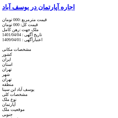
اجاره آپارتمان در یوسف آباد
قیمت مترمربع :000 تومان
قیمت کل: 000 تومان
ملک جهت :رهن کامل
تاریخ آگهی : 1401/04/04
اعتبارآگهی : 1409/04/01
مشخصات مکانی
کشور
ایران
استان
تهران
شهر
تهران
منطقه
یوسف آباد ابن سینا
مشخصات کلی
نوع ملک
آپارتمان
موقعیت ملک
جنوبی