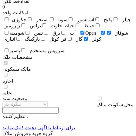
تعدادخط تلفن
0
امکانات واحد
چيلر
پکيج
آسانسور
سونا
استخر
جکوزی
حياط
حياط خلوت
تراس
زيرزمين
شوفاژ
Open
آب
برق
تلفن
شومينه
کولر
گاز
فن کوئل
پارکينگ
انباری
سرويس مستخدم
پاسيو
مشخصات ملک
مالک مسکونی
اجاره
تخلیه
وضعيت سند :
محل سکونت مالک
تنظيم کننده :
برای ارتباط با آگهی دهنده کلیک نمایید
گروه خرید وفروش املاک