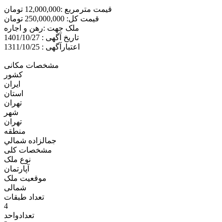
قیمت مترمربع :12,000,000 تومان
قیمت کل: 250,000,000 تومان
ملک جهت :رهن و اجاره
تاریخ آگهی : 1401/10/27
اعتبارآگهی : 1311/10/25
مشخصات مکانی
کشور
ایران
استان
تهران
شهر
تهران
منطقه
جمالزاده شمالي
مشخصات کلی
نوع ملک
آپارتمان
موقعیت ملک
شمالی
تعداد طبقات
4
تعدادواحد