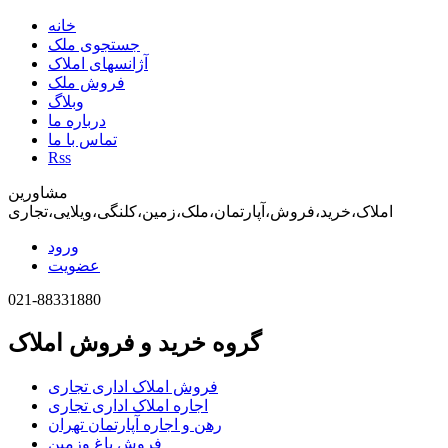
خانه
جستجوی ملک
آژانسهای املاک
فروش ملک
وبلاگ
درباره ما
تماس با ما
Rss
مشاورین
املاک،خرید،فروش،آپارتمان،ملک،زمین،کلنگی،ویلایی،تجاری
ورود
عضویت
021-88331880
گروه خرید و فروش املاک
فروش املاک اداری تجاری
اجاره املاک اداری تجاری
رهن و اجاره آپارتمان تهران
فروش باغ وزمین