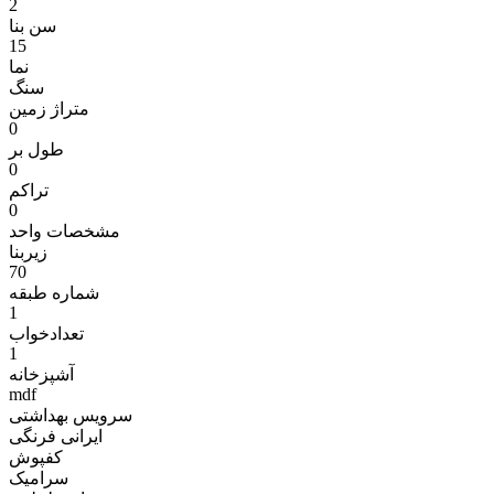
2
سن بنا
15
نما
سنگ
متراژ زمين
0
طول بر
0
تراکم
0
مشخصات واحد
زیربنا
70
شماره طبقه
1
تعدادخواب
1
آشپزخانه
mdf
سرویس بهداشتی
ایرانی فرنگی
کفپوش
سرامیک