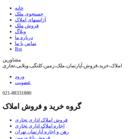
خانه
جستجوی ملک
آژانسهای املاک
فروش ملک
وبلاگ
درباره ما
تماس با ما
Rss
مشاورین
املاک،خرید،فروش،آپارتمان،ملک،زمین،کلنگی،ویلایی،تجاری
ورود
عضویت
021-88331880
گروه خرید و فروش املاک
فروش املاک اداری تجاری
اجاره املاک اداری تجاری
رهن و اجاره آپارتمان تهران
فروش باغ وزمین