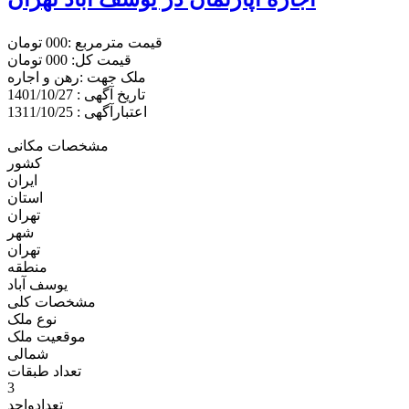
قیمت مترمربع :000 تومان
قیمت کل: 000 تومان
ملک جهت :رهن و اجاره
تاریخ آگهی : 1401/10/27
اعتبارآگهی : 1311/10/25
مشخصات مکانی
کشور
ایران
استان
تهران
شهر
تهران
منطقه
یوسف آباد
مشخصات کلی
نوع ملک
موقعیت ملک
شمالی
تعداد طبقات
3
تعدادواحد