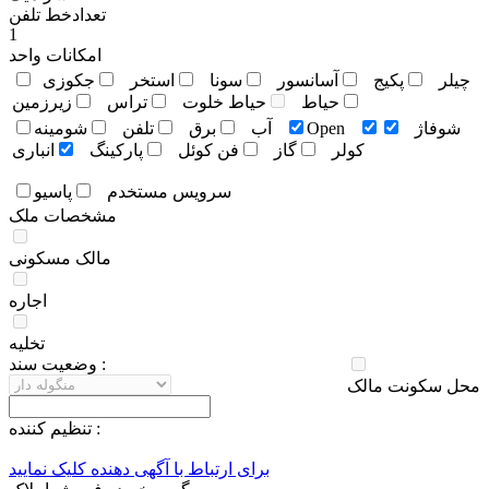
تعدادخط تلفن
1
امکانات واحد
چيلر
پکيج
آسانسور
سونا
استخر
جکوزی
حياط
حياط خلوت
تراس
زيرزمين
شوفاژ
Open
آب
برق
تلفن
شومينه
کولر
گاز
فن کوئل
پارکينگ
انباری
سرويس مستخدم
پاسيو
مشخصات ملک
مالک مسکونی
اجاره
تخلیه
وضعيت سند :
محل سکونت مالک
تنظيم کننده :
برای ارتباط با آگهی دهنده کلیک نمایید