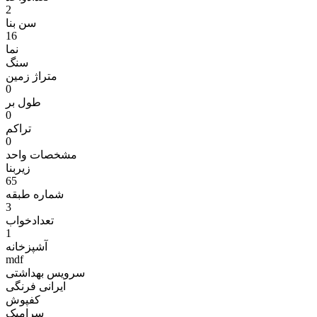
2
سن بنا
16
نما
سنگ
متراژ زمين
0
طول بر
0
تراکم
0
مشخصات واحد
زیربنا
65
شماره طبقه
3
تعدادخواب
1
آشپزخانه
mdf
سرویس بهداشتی
ایرانی فرنگی
کفپوش
سرامیک