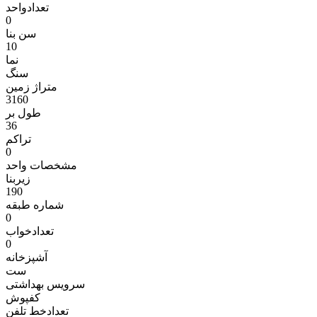
تعدادواحد
0
سن بنا
10
نما
سنگ
متراژ زمين
3160
طول بر
36
تراکم
0
مشخصات واحد
زیربنا
190
شماره طبقه
0
تعدادخواب
0
آشپزخانه
ست
سرویس بهداشتی
کفپوش
تعدادخط تلفن