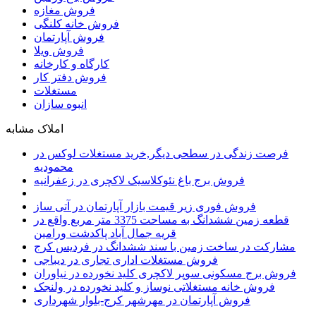
فروش مغازه
فروش خانه کلنگی
فروش آپارتمان
فروش ویلا
کارگاه و کارخانه
فروش دفتر کار
مستغلات
انبوه سازان
املاک مشابه
فرصت زندگی در سطحی دیگر,خرید مستغلات لوکس در
محمودیه
فروش برج باغ نئوکلاسیک لاکچری در زعفرانیه
فروش فوری زیر قیمت بازار آپارتمان در آتی ساز
قطعه زمین ششدانگ به مساحت 3375 متر مربع واقع در
قریه جمال آباد پاکدشت ورامین
مشارکت در ساخت زمین با سند ششدانگ در فردیس کرج
فروش مستغلات اداری تجاری در دیباجی
فروش برج مسکونی سوپر لاکچری کلید نخورده در نیاوران
فروش خانه مستغلاتی نوساز و کلید نخورده در ولنجک
فروش آپارتمان در مهرشهر کرج-بلوار شهرداری