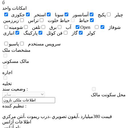
0
امکانات واحد
چيلر
پکيج
آسانسور
سونا
استخر
جکوزی
حياط
حياط خلوت
تراس
زيرزمين
شوفاژ
Open
آب
برق
تلفن
شومينه
کولر
گاز
فن کوئل
پارکينگ
انباری
سرويس مستخدم
پاسيو
مشخصات ملک
مالک مسکونی
اجاره
تخلیه
وضعيت سند :
محل سکونت مالک
تنظيم کننده :
قيمت 380ميليارد ،آيفون تصويري ،درب ريموت ،آنتن مركزي
اطلاعات آژانس
نام آژانس