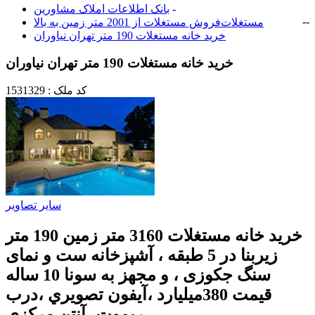
-
بانک اطلاعات املاک مشاورين
-
-
مستغلات
فروش مستغلات از 2001 متر زمین به بالا
خرید خانه مستغلات 190 متر تهران نياوران
خرید خانه مستغلات 190 متر تهران نياوران
کد ملک : 1531329
سایر تصاویر
خرید خانه مستغلات 3160 متر زمین 190 متر
زیربنا در 5 طبقه ، آشپزخانه ست و نمای
سنگ جکوزی ، و مجهز به سونا 10 ساله
قيمت 380ميليارد ،آيفون تصويري ،درب
ريموت ،آنتن مركزي