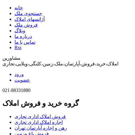
خانه
جستجوی ملک
آژانسهای املاک
فروش ملک
وبلاگ
درباره ما
تماس با ما
Rss
مشاورین
املاک،خرید،فروش،آپارتمان،ملک،زمین،کلنگی،ویلایی،تجاری
ورود
عضویت
021-88331880
گروه خرید و فروش املاک
فروش املاک اداری تجاری
اجاره املاک اداری تجاری
رهن و اجاره آپارتمان تهران
فروش باغ وزمین