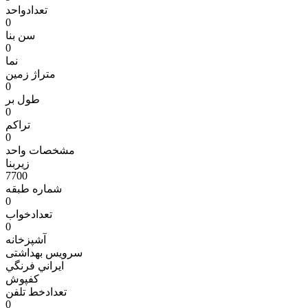
تعدادواحد
0
سن بنا
0
نما
متراژ زمين
0
طول بر
0
تراکم
0
مشخصات واحد
زیربنا
7700
شماره طبقه
0
تعدادخواب
0
آشپزخانه
سرویس بهداشتی
ايراني فرنگي
کفپوش
تعدادخط تلفن
0