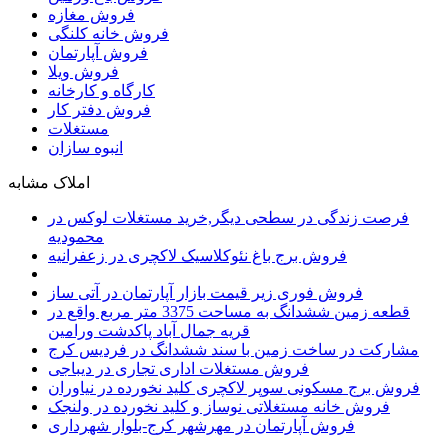
فروش مغازه
فروش خانه کلنگی
فروش آپارتمان
فروش ویلا
کارگاه و کارخانه
فروش دفتر کار
مستغلات
انبوه سازان
املاک مشابه
فرصت زندگی در سطحی دیگر,خرید مستغلات لوکس در
محمودیه
فروش برج باغ نئوکلاسیک لاکچری در زعفرانیه
فروش فوری زیر قیمت بازار آپارتمان در آتی ساز
قطعه زمین ششدانگ به مساحت 3375 متر مربع واقع در
قریه جمال آباد پاکدشت ورامین
مشارکت در ساخت زمین با سند ششدانگ در فردیس کرج
فروش مستغلات اداری تجاری در دیباجی
فروش برج مسکونی سوپر لاکچری کلید نخورده در نیاوران
فروش خانه مستغلاتی نوساز و کلید نخورده در ولنجک
فروش آپارتمان در مهرشهر کرج-بلوار شهرداری