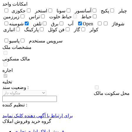
امکانات واحد
چيلر
پکيج
آسانسور
سونا
استخر
جکوزی
حياط
حياط خلوت
تراس
زيرزمين
شوفاژ
Open
آب
برق
تلفن
شومينه
کولر
گاز
فن کوئل
پارکينگ
انباری
سرويس مستخدم
پاسيو
مشخصات ملک
مالک مسکونی
اجاره
تخلیه
وضعيت سند :
محل سکونت مالک
تنظيم کننده :
برای ارتباط با آگهی دهنده کلیک نمایید
گروه خرید وفروش املاک
فروش املاک اداری تجاری