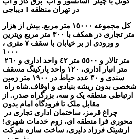
کوئل با چیلر آسانسور و آب برق گاز و اب
در تهران منظقه 1 دیباجی
کل مجموعه ١٥٠٠٠ متر مربع. بیش از هزار
متر تجارى در همکف با ٣٠٠ متر مربع ویترین
و ورودى از بر خیابان با سقف ٧ مترى ،
١٠٠٠
متر تالار و ٥٥٠٠ متر ٤٢ واحد ادارى و ٢٦٠
متر انبار ادارى، ١٢٠ واحد پارکینگ مسقف
سندى و ٣٠ عدد حیاط در ١٩٠٠ متر زمین
شخصى بدون ریشه بنیادى و اوقاف.شاه راه
ارتباطى منطقه یک و سه، بزرگراه صدر،. از
مقابل ملک تا فرودگاه امام بدون
چراغ قرمز، ساختمان ادارى تجارى در
محورى فرا منطقه اى، زوم خدمات شهرى!
ارشیتک فرزاد دلیرى، ساخت سازه شرکت
بوذرجمهر