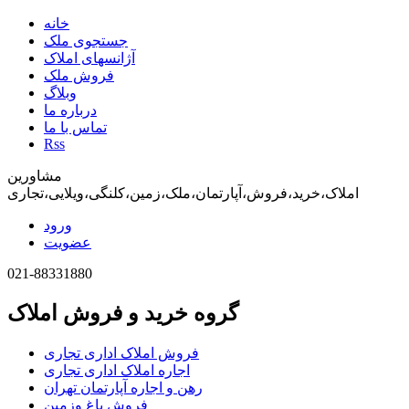
خانه
جستجوی ملک
آژانسهای املاک
فروش ملک
وبلاگ
درباره ما
تماس با ما
Rss
مشاورین
املاک،خرید،فروش،آپارتمان،ملک،زمین،کلنگی،ویلایی،تجاری
ورود
عضویت
021-88331880
گروه خرید و فروش املاک
فروش املاک اداری تجاری
اجاره املاک اداری تجاری
رهن و اجاره آپارتمان تهران
فروش باغ وزمین