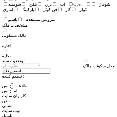
شوفاژ
Open
آب
برق
تلفن
شومينه
کولر
گاز
فن کوئل
پارکينگ
انباری
سرويس مستخدم
پاسيو
مشخصات ملک
مالک مسکونی
اجاره
تخلیه
وضعيت سند :
محل سکونت مالک
تنظيم کننده :
اطلاعات آژانس
نام آژانس
کاربران سايت
تلفن
نشانی
وب سایت:
ایمیل: