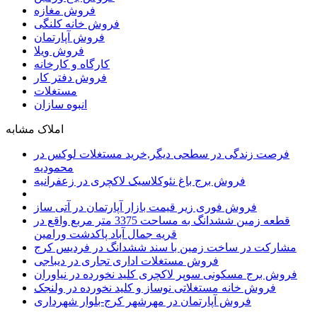
فروش مغازه
فروش خانه کلنگی
فروش آپارتمان
فروش ویلا
کارگاه و کارخانه
فروش دفتر کار
مستغلات
انبوه سازان
املاک مشابه
فرصت زندگی در سطحی دیگر,خرید مستغلات لوکس در
محمودیه
فروش برج باغ نئوکلاسیک لاکچری در زعفرانیه
فروش فوری زیر قیمت بازار آپارتمان در آتی ساز
قطعه زمین ششدانگ به مساحت 3375 متر مربع واقع در
قریه جمال آباد پاکدشت ورامین
مشارکت در ساخت زمین با سند ششدانگ در فردیس کرج
فروش مستغلات اداری تجاری در دیباجی
فروش برج مسکونی سوپر لاکچری کلید نخورده در نیاوران
فروش خانه مستغلاتی نوساز و کلید نخورده در ولنجک
فروش آپارتمان در مهرشهر کرج-بلوار شهرداری