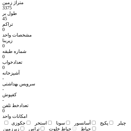
متراژ زمين
3375
طول بر
45
تراکم
0
مشخصات واحد
زیربنا
0
شماره طبقه
0
تعدادخواب
0
آشپزخانه
-
سرویس بهداشتی
-
کفپوش
-
تعدادخط تلفن
0
امکانات واحد
چيلر
پکيج
آسانسور
سونا
استخر
جکوزی
حياط
حياط خلوت
تراس
زيرزمين