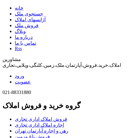
خانه
جستجوی ملک
آژانسهای املاک
فروش ملک
وبلاگ
درباره ما
تماس با ما
Rss
مشاورین
املاک،خرید،فروش،آپارتمان،ملک،زمین،کلنگی،ویلایی،تجاری
ورود
عضویت
021-88331880
گروه خرید و فروش املاک
فروش املاک اداری تجاری
اجاره املاک اداری تجاری
رهن و اجاره آپارتمان تهران
فروش باغ وزمین