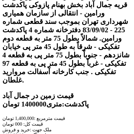
قریه جمال آباد بخش بهنام پازوکی پاکدشت
ورامین - انتقالی از سازمان همیاری
شهرداری تهران بموجب سند قطعی شماره
225 - 83/09/02 دفترخانه شماره 4 پاکدشت
ورامین. شمالاً بطول 75 متر به قطعه دوم
تفکیکی - شرقاً به طول 45 متر پی خیابان
شانزدهم - جنوباً بطول 75 متر پی به قطعه 4
تفکیکی - غرباً بطول 45 متر پی به قطعه 97
تفکیکی . جنب کارخانه آسفالت مروارید
غلطان.
قیمت زمین در جمال آباد
پاکدشت:متری1400000 تومان
قیمت مترمربع :1,400,000 تومان
قیمت کل: 000 تومان
ملک جهت :خريد و فروش