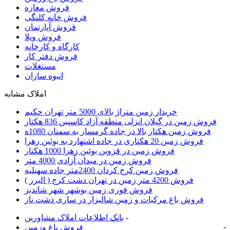
فروش مغازه
فروش خانه کلنگی
فروش آپارتمان
فروش ویلا
کارگاه و کارخانه
فروش دفتر کار
مستغلات
انبوه سازان
املاک مشابه
خریدار زمین متراژ بالای 5000 متر تهران حکیم
فروش زمین در گیلان انزلی منطقه آزاد کاسپین 836 هکتار
فروش زمین هکتار بالا در جاده گرمسار به سمنان 1080ه
فروش زمین 20 هکتاری در جاده اشتهارد به بوئین زهرا
فروش زمین در قزوین بوئین زهرا 1000 هکتار
فروش زمین در میدان آزادی 4000 متر
فروش زمین کرج کردان 2400متر جاده سهیلیه
فروش 4200 متر زمین در تهران دشت کرج ( البرز )
فروش فوری زمین بوشهر شهر شاندیز
فروش باغ مرکبات و زمین شالیزار در ساری دشت ناز
-
بانک اطلاعات املاک مشاورين
-
فروش باغ وزمین