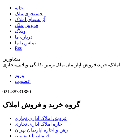
خانه
جستجوی ملک
آژانسهای املاک
فروش ملک
وبلاگ
درباره ما
تماس با ما
Rss
مشاورین
املاک،خرید،فروش،آپارتمان،ملک،زمین،کلنگی،ویلایی،تجاری
ورود
عضویت
021-88331880
گروه خرید و فروش املاک
فروش املاک اداری تجاری
اجاره املاک اداری تجاری
رهن و اجاره آپارتمان تهران
فروش باغ وزمین