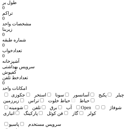
طول بر
0
تراکم
0
مشخصات واحد
زیربنا
0
شماره طبقه
0
تعدادخواب
0
آشپزخانه
سرویس بهداشتی
کفپوش
تعدادخط تلفن
0
امکانات واحد
چيلر
پکيج
آسانسور
سونا
استخر
جکوزی
حياط
حياط خلوت
تراس
زيرزمين
شوفاژ
Open
آب
برق
تلفن
شومينه
کولر
گاز
فن کوئل
پارکينگ
انباری
سرويس مستخدم
پاسيو