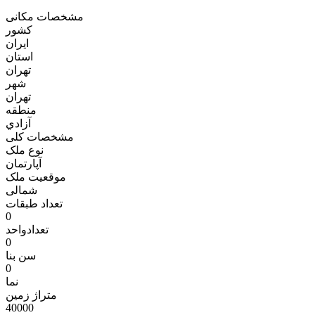
مشخصات مکانی
کشور
ایران
استان
تهران
شهر
تهران
منطقه
آزادي
مشخصات کلی
نوع ملک
آپارتمان
موقعیت ملک
شمالی
تعداد طبقات
0
تعدادواحد
0
سن بنا
0
نما
متراژ زمين
40000