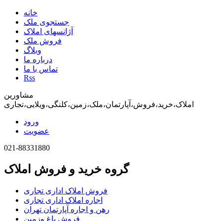
خانه
جستجوی ملک
آژانسهای املاک
فروش ملک
وبلاگ
درباره ما
تماس با ما
Rss
مشاورین
املاک،خرید،فروش،آپارتمان،ملک،زمین،کلنگی،ویلایی،تجاری
ورود
عضویت
021-88331880
گروه خرید و فروش املاک
فروش املاک اداری تجاری
اجاره املاک اداری تجاری
رهن و اجاره آپارتمان تهران
فروش باغ وزمین