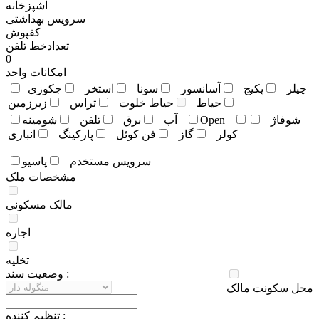
آشپزخانه
سرویس بهداشتی
کفپوش
تعدادخط تلفن
0
امکانات واحد
چيلر
پکيج
آسانسور
سونا
استخر
جکوزی
حياط
حياط خلوت
تراس
زيرزمين
شوفاژ
Open
آب
برق
تلفن
شومينه
کولر
گاز
فن کوئل
پارکينگ
انباری
سرويس مستخدم
پاسيو
مشخصات ملک
مالک مسکونی
اجاره
تخلیه
وضعيت سند :
محل سکونت مالک
تنظيم کننده :