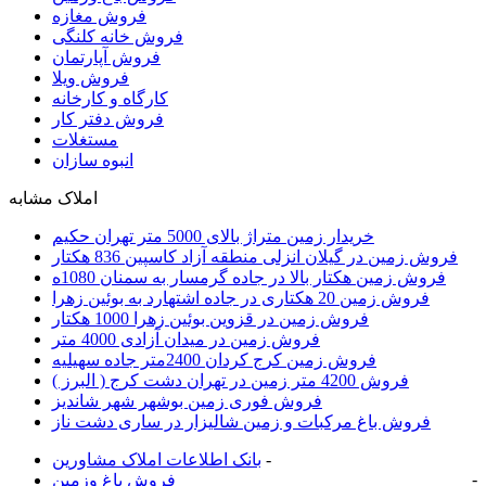
فروش مغازه
فروش خانه کلنگی
فروش آپارتمان
فروش ویلا
کارگاه و کارخانه
فروش دفتر کار
مستغلات
انبوه سازان
املاک مشابه
خریدار زمین متراژ بالای 5000 متر تهران حکیم
فروش زمین در گیلان انزلی منطقه آزاد کاسپین 836 هکتار
فروش زمین هکتار بالا در جاده گرمسار به سمنان 1080ه
فروش زمین 20 هکتاری در جاده اشتهارد به بوئین زهرا
فروش زمین در قزوین بوئین زهرا 1000 هکتار
فروش زمین در میدان آزادی 4000 متر
فروش زمین کرج کردان 2400متر جاده سهیلیه
فروش 4200 متر زمین در تهران دشت کرج ( البرز )
فروش فوری زمین بوشهر شهر شاندیز
فروش باغ مرکبات و زمین شالیزار در ساری دشت ناز
-
بانک اطلاعات املاک مشاورين
-
فروش باغ وزمین