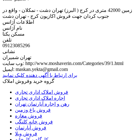
زمین 42000 متری در کرج ( البرز) تهران دشت - نمکلان - واقع در
جنوب کردان جهت فروش اکازیون کرج - تهران دشت
اطلاعات آژانس
نام آژانس
مسکن یکتا
تلفن
09123085296
نشانی
تهران شمیران
http://www.moshaverin.com/Categories/39/1.html
وب سایت:
maskan.yekta@gmail.com
ایمیل:
برای ارتباط با آگهی دهنده کلیک نمایید
گروه خرید وفروش املاک
فروش املاک اداری تجاری
اجاره املاک اداری تجاری
رهن و اجاره آپارتمان تهران
فروش باغ وزمین
فروش مغازه
فروش خانه کلنگی
فروش آپارتمان
فروش ویلا
کارگاه و کارخانه