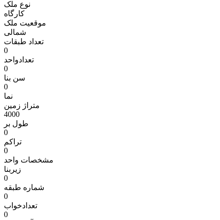
نوع ملک
کارگاه
موقعیت ملک
شمالی
تعداد طبقات
0
تعدادواحد
0
سن بنا
0
نما
متراژ زمين
4000
طول بر
0
تراکم
0
مشخصات واحد
زیربنا
0
شماره طبقه
0
تعدادخواب
0