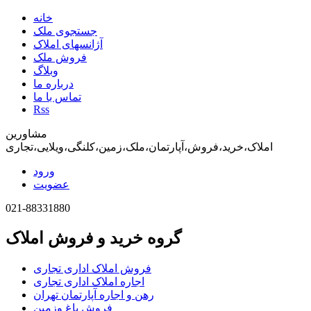
خانه
جستجوی ملک
آژانسهای املاک
فروش ملک
وبلاگ
درباره ما
تماس با ما
Rss
مشاورین
املاک،خرید،فروش،آپارتمان،ملک،زمین،کلنگی،ویلایی،تجاری
ورود
عضویت
021-88331880
گروه خرید و فروش املاک
فروش املاک اداری تجاری
اجاره املاک اداری تجاری
رهن و اجاره آپارتمان تهران
فروش باغ وزمین