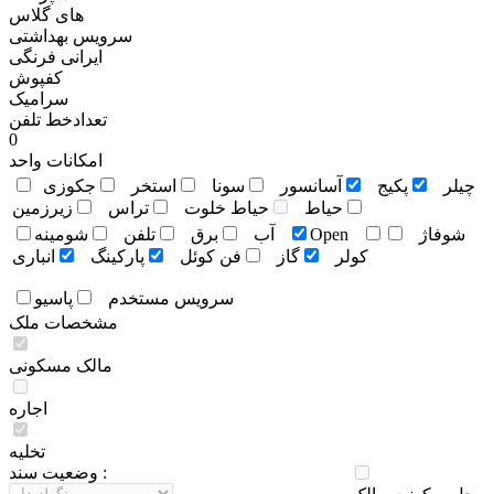
های گلاس
سرویس بهداشتی
ایرانی فرنگی
کفپوش
سرامیک
تعدادخط تلفن
0
امکانات واحد
چيلر
پکيج
آسانسور
سونا
استخر
جکوزی
حياط
حياط خلوت
تراس
زيرزمين
شوفاژ
Open
آب
برق
تلفن
شومينه
کولر
گاز
فن کوئل
پارکينگ
انباری
سرويس مستخدم
پاسيو
مشخصات ملک
مالک مسکونی
اجاره
تخلیه
وضعيت سند :