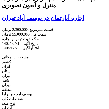
منترل و آیفون تصویری
اجاره آپارتمان در یوسف آباد تهران
قیمت مترمربع :2,300,000 تومان
قیمت کل: 55,000,000 تومان
ملک جهت :رهن و اجاره
تاریخ آگهی : 1402/02/31
اعتبارآگهی : 1408/12/28
مشخصات مکانی
کشور
ایران
استان
تهران
شهر
تهران
منطقه
یوسف آباد جهان آرا
مشخصات کلی
نوع ملک
آپارتمان