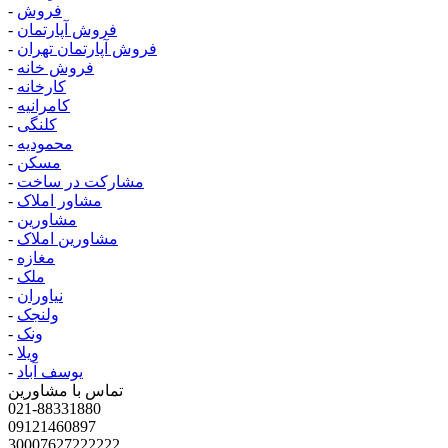
فروش
-
فروش آپارتمان
-
فروش آپارتمان تهران
-
فروش خانه
-
کارخانه
-
کامرانیه
-
کلنگی
-
محمودیه
-
مسکن
-
مشارکت در ساخت
-
مشاور املاک
-
مشاورین
-
مشاورین املاک
-
مغازه
-
ملک
-
نیاوران
-
ولنجک
-
ونک
-
ویلا
-
یوسف آباد
-
تماس با مشاورین
021-88331880
09121460897
30007627222222