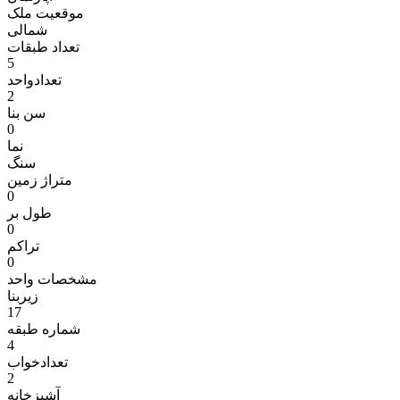
موقعیت ملک
شمالی
تعداد طبقات
5
تعدادواحد
2
سن بنا
0
نما
سنگ
متراژ زمين
0
طول بر
0
تراکم
0
مشخصات واحد
زیربنا
17
شماره طبقه
4
تعدادخواب
2
آشپزخانه