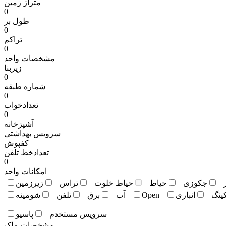
متراژ زمين
0
طول بر
0
تراکم
0
مشخصات واحد
زیربنا
0
شماره طبقه
0
تعدادخواب
0
آشپزخانه
سرویس بهداشتی
کفپوش
تعدادخط تلفن
0
امکانات واحد
جکوزی
حياط
حياط خلوت
تراس
زيرزمين
کينگ
انباری
Open
آب
برق
تلفن
شومينه
سرويس مستخدم
پاسيو
مشخصات ملک