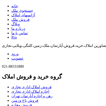
خانه
جستجوی ملک
آژانسهای املاک
فروش ملک
وبلاگ
درباره ما
تماس با ما
Rss
اورین املاک،خرید،فروش،آپارتمان،ملک،زمین،کلنگی،ویلایی،تجاری
ورود
عضویت
021-88331880
گروه خرید و فروش املاک
فروش املاک اداری تجاری
اجاره املاک اداری تجاری
رهن و اجاره آپارتمان تهران
فروش باغ وزمین
فروش مغازه