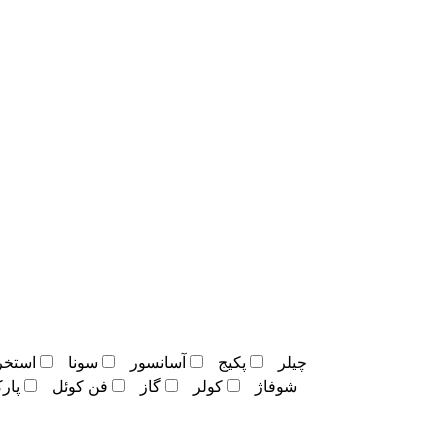
چيلر
پکيج
آسانسور
سونا
استخر
شوفاژ
کولر
گاز
فن کوئل
پار