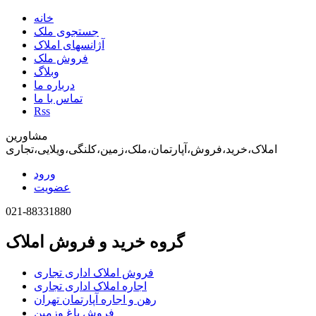
خانه
جستجوی ملک
آژانسهای املاک
فروش ملک
وبلاگ
درباره ما
تماس با ما
Rss
مشاورین
املاک،خرید،فروش،آپارتمان،ملک،زمین،کلنگی،ویلایی،تجاری
ورود
عضویت
021-88331880
گروه خرید و فروش املاک
فروش املاک اداری تجاری
اجاره املاک اداری تجاری
رهن و اجاره آپارتمان تهران
فروش باغ وزمین