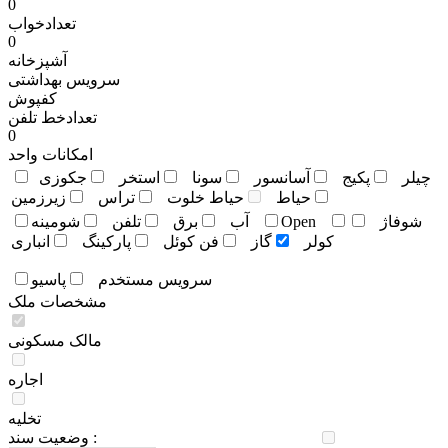
0
تعدادخواب
0
آشپزخانه
سرویس بهداشتی
کفپوش
تعدادخط تلفن
0
امکانات واحد
چيلر
پکيج
آسانسور
سونا
استخر
جکوزی
حياط
حياط خلوت
تراس
زيرزمين
شوفاژ
Open
آب
برق
تلفن
شومينه
کولر
گاز
فن کوئل
پارکينگ
انباری
سرويس مستخدم
پاسيو
مشخصات ملک
مالک مسکونی
اجاره
تخلیه
وضعيت سند :