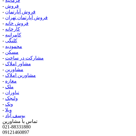
فرمانیه
-
فروش
-
فروش آپارتمان
-
فروش آپارتمان تهران
-
فروش خانه
-
کارخانه
-
کامرانیه
-
کلنگی
-
محمودیه
-
مسکن
-
مشارکت در ساخت
-
مشاور املاک
-
مشاورین
-
مشاورین املاک
-
مغازه
-
ملک
-
نیاوران
-
ولنجک
-
ونک
-
ویلا
-
یوسف آباد
-
تماس با مشاورین
021-88331880
09121460897