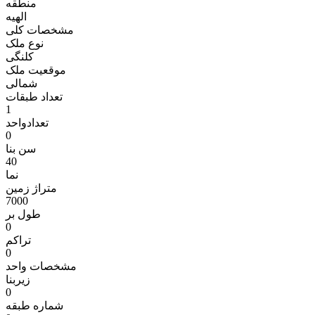
منطقه
الهيه
مشخصات کلی
نوع ملک
کلنگی
موقعیت ملک
شمالی
تعداد طبقات
1
تعدادواحد
0
سن بنا
40
نما
متراژ زمين
7000
طول بر
0
تراکم
0
مشخصات واحد
زیربنا
0
شماره طبقه