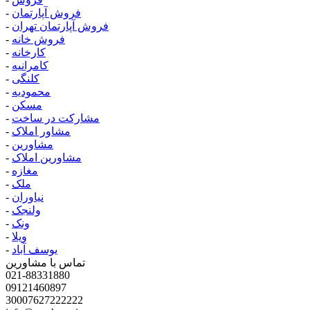
فروش آپارتمان
-
فروش آپارتمان تهران
-
فروش خانه
-
کارخانه
-
کامرانیه
-
کلنگی
-
محمودیه
-
مسکن
-
مشارکت در ساخت
-
مشاور املاک
-
مشاورین
-
مشاورین املاک
-
مغازه
-
ملک
-
نیاوران
-
ولنجک
-
ونک
-
ویلا
-
یوسف آباد
-
تماس با مشاورین
021-88331880
09121460897
30007627222222