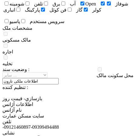
شوفاژ
Open
آب
برق
تلفن
شومينه
کولر
گاز
فن کوئل
پارکينگ
انباری
سرويس مستخدم
پاسيو
مشخصات ملک
مالک مسکونی
اجاره
تخلیه
وضعيت سند :
محل سکونت مالک
تنظيم کننده :
بازسازي- قيمت روز
اطلاعات آژانس
نام آژانس
سایت مسکن عمارت
تلفن
-09121460897-09399494488
نشانی