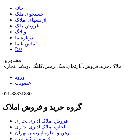
خانه
جستجوی ملک
آژانسهای املاک
فروش ملک
وبلاگ
درباره ما
تماس با ما
Rss
مشاورین
املاک،خرید،فروش،آپارتمان،ملک،زمین،کلنگی،ویلایی،تجاری
ورود
عضویت
021-88331880
گروه خرید و فروش املاک
فروش املاک اداری تجاری
اجاره املاک اداری تجاری
رهن و اجاره آپارتمان تهران
فروش باغ وزمین