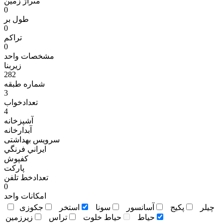
متراژ زمين
0
طول بر
0
تراکم
0
مشخصات واحد
زیربنا
282
شماره طبقه
3
تعدادخواب
4
آشپزخانه
آبدارخانه
سرویس بهداشتی
ايراني فرنگي
کفپوش
پاركت
تعدادخط تلفن
0
امکانات واحد
چيلر
پکيج
آسانسور
سونا
استخر
جکوزی
حياط
حياط خلوت
تراس
زيرزمين