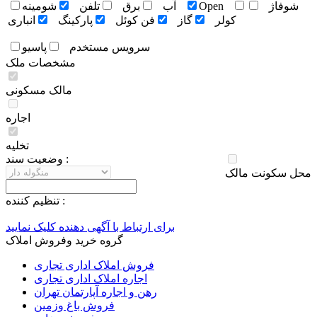
شوفاژ
Open
آب
برق
تلفن
شومينه
کولر
گاز
فن کوئل
پارکينگ
انباری
سرويس مستخدم
پاسيو
مشخصات ملک
مالک مسکونی
اجاره
تخلیه
وضعيت سند :
محل سکونت مالک
تنظيم کننده :
برای ارتباط با آگهی دهنده کلیک نمایید
گروه خرید وفروش املاک
فروش املاک اداری تجاری
اجاره املاک اداری تجاری
رهن و اجاره آپارتمان تهران
فروش باغ وزمین