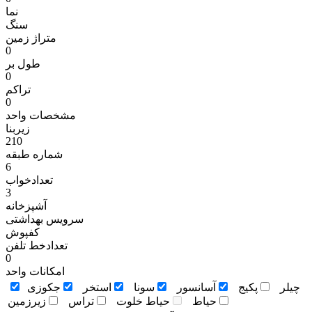
نما
سنگ
متراژ زمين
0
طول بر
0
تراکم
0
مشخصات واحد
زیربنا
210
شماره طبقه
6
تعدادخواب
3
آشپزخانه
سرویس بهداشتی
کفپوش
تعدادخط تلفن
0
امکانات واحد
چيلر
پکيج
آسانسور
سونا
استخر
جکوزی
حياط
حياط خلوت
تراس
زيرزمين