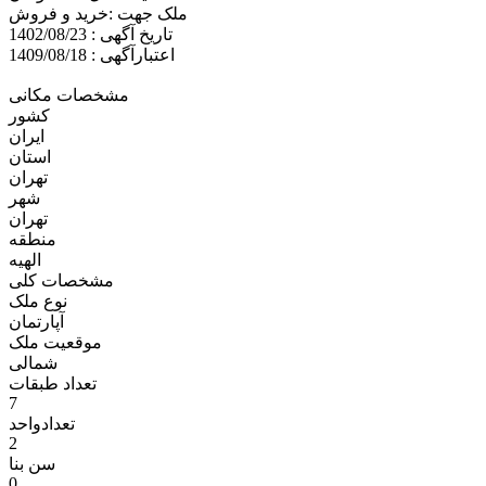
ملک جهت :خريد و فروش
تاریخ آگهی : 1402/08/23
اعتبارآگهی : 1409/08/18
مشخصات مکانی
کشور
ایران
استان
تهران
شهر
تهران
منطقه
الهیه
مشخصات کلی
نوع ملک
آپارتمان
موقعیت ملک
شمالی
تعداد طبقات
7
تعدادواحد
2
سن بنا
0