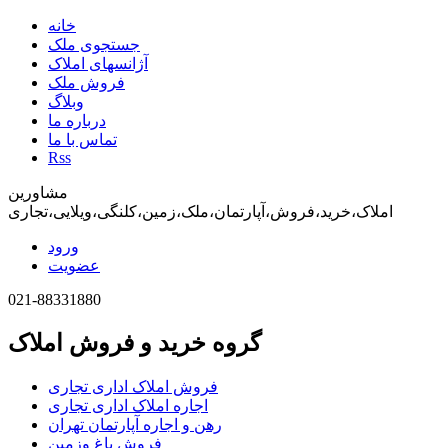
خانه
جستجوی ملک
آژانسهای املاک
فروش ملک
وبلاگ
درباره ما
تماس با ما
Rss
مشاورین
املاک،خرید،فروش،آپارتمان،ملک،زمین،کلنگی،ویلایی،تجاری
ورود
عضویت
021-88331880
گروه خرید و فروش املاک
فروش املاک اداری تجاری
اجاره املاک اداری تجاری
رهن و اجاره آپارتمان تهران
فروش باغ وزمین