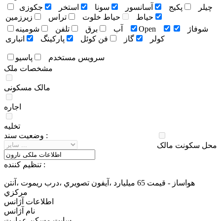
چيلر
پکيج
آسانسور
سونا
استخر
جکوزی
حياط
حياط خلوت
تراس
زيرزمين
شوفاژ
Open
آب
برق
تلفن
شومينه
کولر
گاز
فن کوئل
پارکينگ
انباری
سرويس مستخدم
پاسيو
مشخصات ملک
مالک مسکونی
اجاره
تخلیه
وضعيت سند :
محل سکونت مالک
تنظيم کننده :
هواساز - قيمت 65 ميليارد ،آيفون تصويري ،درب ريموت ،آنتن
مركزي
اطلاعات آژانس
نام آژانس
سایت مسکن عمارت