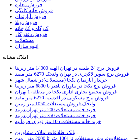
فروش مغازه
فروش خانه کلنگی
فروش آپارتمان
فروش ویلا
کارگاه و کارخانه
فروش دفتر کار
مستغلات
انبوه سازان
املاک مشابه
فروش برج 24 طبقه در تهران الهیه 14000 متر زیربنا
فروش برج سوپر لاکچری در تهران ولنجک 6270 متر مفید
خریدار آپارتمان یکجا (مستغلات)در شمال شهر
فروش برج یکجا در نیاوران باهنر با 6800 متر زیربنا
فروش مجتمع تجاری اداری یکجا در منطقه 1 تهران
فروش برج مسکونی در اقدسیه 6270 متر مفید
ولنجک فروش مستغلات 1050 متر زمین
خرید خانه مستغلات 200 متر تهران دربند
خرید خانه مستغلات 350 متر تهران دربند
خرید خانه مستغلات 105 متر تهران فرمانيه
-
بانک اطلاعات املاک مشاورين
-
-
مستغلات
فروش مستغلات تا 1001 متر تا 2000 متر زمین