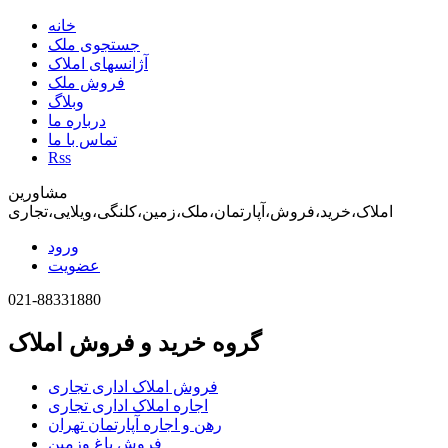
خانه
جستجوی ملک
آژانسهای املاک
فروش ملک
وبلاگ
درباره ما
تماس با ما
Rss
مشاورین
املاک،خرید،فروش،آپارتمان،ملک،زمین،کلنگی،ویلایی،تجاری
ورود
عضویت
021-88331880
گروه خرید و فروش املاک
فروش املاک اداری تجاری
اجاره املاک اداری تجاری
رهن و اجاره آپارتمان تهران
فروش باغ وزمین