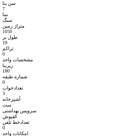
سن بنا
7
نما
سنگ
متراژ زمين
1050
طول بر
19
تراکم
0
مشخصات واحد
زیربنا
180
شماره طبقه
0
تعدادخواب
3
آشپزخانه
ست
سرویس بهداشتی
کفپوش
تعدادخط تلفن
0
امکانات واحد