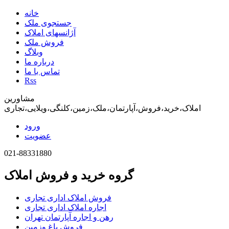
خانه
جستجوی ملک
آژانسهای املاک
فروش ملک
وبلاگ
درباره ما
تماس با ما
Rss
مشاورین
املاک،خرید،فروش،آپارتمان،ملک،زمین،کلنگی،ویلایی،تجاری
ورود
عضویت
021-88331880
گروه خرید و فروش املاک
فروش املاک اداری تجاری
اجاره املاک اداری تجاری
رهن و اجاره آپارتمان تهران
فروش باغ وزمین