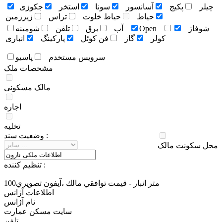
چيلر
پکيج
آسانسور
سونا
استخر
جکوزی
حياط
حياط خلوت
تراس
زيرزمين
شوفاژ
Open
آب
برق
تلفن
شومينه
کولر
گاز
فن کوئل
پارکينگ
انباری
سرويس مستخدم
پاسيو
مشخصات ملک
مالک مسکونی
اجاره
تخلیه
وضعيت سند :
محل سکونت مالک
تنظيم کننده :
100متر انبار - قيمت توافقي مالك ،آيفون تصويري
اطلاعات آژانس
نام آژانس
سایت مسکن عمارت
تلفن