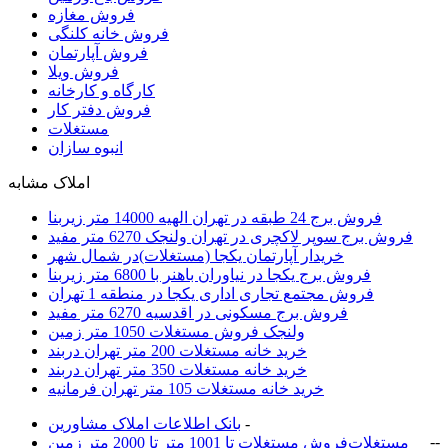
فروش مغازه
فروش خانه کلنگی
فروش آپارتمان
فروش ویلا
کارگاه و کارخانه
فروش دفتر کار
مستغلات
انبوه سازان
املاک مشابه
فروش برج 24 طبقه در تهران الهیه 14000 متر زیربنا
فروش برج سوپر لاکچری در تهران ولنجک 6270 متر مفید
خریدار آپارتمان یکجا (مستغلات)در شمال شهر
فروش برج یکجا در نیاوران باهنر با 6800 متر زیربنا
فروش مجتمع تجاری اداری یکجا در منطقه 1 تهران
فروش برج مسکونی در اقدسیه 6270 متر مفید
ولنجک فروش مستغلات 1050 متر زمین
خرید خانه مستغلات 200 متر تهران دربند
خرید خانه مستغلات 350 متر تهران دربند
خرید خانه مستغلات 105 متر تهران فرمانيه
-
بانک اطلاعات املاک مشاورين
-
-
مستغلات
فروش مستغلات تا 1001 متر تا 2000 متر زمین