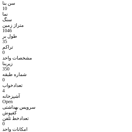
سن بنا
10
نما
سنگ
متراژ زمين
1046
طول بر
35
تراکم
0
مشخصات واحد
زیربنا
350
شماره طبقه
0
تعدادخواب
4
آشپزخانه
Open
سرویس بهداشتی
کفپوش
تعدادخط تلفن
0
امکانات واحد