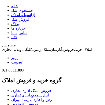
خانه
جستجوی ملک
آژانسهای املاک
فروش ملک
وبلاگ
درباره ما
تماس با ما
Rss
مشاورین
املاک،خرید،فروش،آپارتمان،ملک،زمین،کلنگی،ویلایی،تجاری
ورود
عضویت
021-88331880
گروه خرید و فروش املاک
فروش املاک اداری تجاری
اجاره املاک اداری تجاری
رهن و اجاره آپارتمان تهران
فروش باغ وزمین