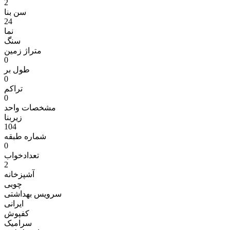
2
سن بنا
24
نما
سنگ
متراژ زمين
0
طول بر
0
تراکم
0
مشخصات واحد
زیربنا
104
شماره طبقه
0
تعدادخواب
2
آشپزخانه
چوبی
سرویس بهداشتی
ایرانی
کفپوش
سرامیک