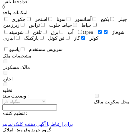
تعدادخط تلفن
0
امکانات واحد
چيلر
پکيج
آسانسور
سونا
استخر
جکوزی
حياط
حياط خلوت
تراس
زيرزمين
شوفاژ
Open
آب
برق
تلفن
شومينه
کولر
گاز
فن کوئل
پارکينگ
انباری
سرويس مستخدم
پاسيو
مشخصات ملک
مالک مسکونی
اجاره
تخلیه
وضعيت سند :
محل سکونت مالک
تنظيم کننده :
برای ارتباط با آگهی دهنده کلیک نمایید
گروه خرید وفروش املاک