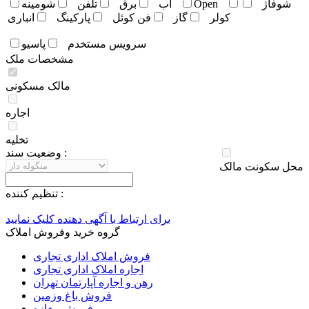
شوفاژ
Open
آب
برق
تلفن
شومينه
کولر
گاز
فن کوئل
پارکينگ
انباری
سرويس مستخدم
پاسيو
مشخصات ملک
مالک مسکونی
اجاره
تخلیه
وضعيت سند :
محل سکونت مالک
تنظيم کننده :
برای ارتباط با آگهی دهنده کلیک نمایید
گروه خرید وفروش املاک
فروش املاک اداری تجاری
اجاره املاک اداری تجاری
رهن و اجاره آپارتمان تهران
فروش باغ وزمین
فروش مغازه