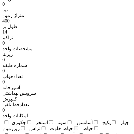
0
نما
متراژ زمين
400
طول بر
14
تراکم
0
مشخصات واحد
زیربنا
0
شماره طبقه
0
تعدادخواب
0
آشپزخانه
سرویس بهداشتی
کفپوش
تعدادخط تلفن
0
امکانات واحد
چيلر
پکيج
آسانسور
سونا
استخر
جکوزی
حياط
حياط خلوت
تراس
زيرزمين