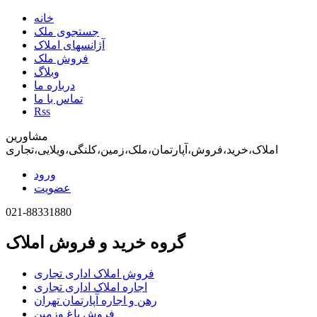
خانه
جستجوی ملک
آژانسهای املاک
فروش ملک
وبلاگ
درباره ما
تماس با ما
Rss
مشاورین
املاک،خرید،فروش،آپارتمان،ملک،زمین،کلنگی،ویلایی،تجاری
ورود
عضویت
021-88331880
گروه خرید و فروش املاک
فروش املاک اداری تجاری
اجاره املاک اداری تجاری
رهن و اجاره آپارتمان تهران
فروش باغ وزمین