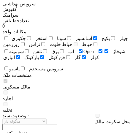
سرویس بهداشتی
کفپوش
سرامیک
تعدادخط تلفن
0
امکانات واحد
چيلر
پکيج
آسانسور
سونا
استخر
جکوزی
حياط
حياط خلوت
تراس
زيرزمين
شوفاژ
Open
آب
برق
تلفن
شومينه
کولر
گاز
فن کوئل
پارکينگ
انباری
سرويس مستخدم
پاسيو
مشخصات ملک
مالک مسکونی
اجاره
تخلیه
وضعيت سند :
محل سکونت مالک