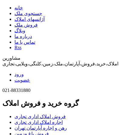
خانه
جستجوی ملک
آژانسهای املاک
فروش ملک
وبلاگ
درباره ما
تماس با ما
Rss
مشاورین
املاک،خرید،فروش،آپارتمان،ملک،زمین،کلنگی،ویلایی،تجاری
ورود
عضویت
021-88331880
گروه خرید و فروش املاک
فروش املاک اداری تجاری
اجاره املاک اداری تجاری
رهن و اجاره آپارتمان تهران
فروش باغ وزمین