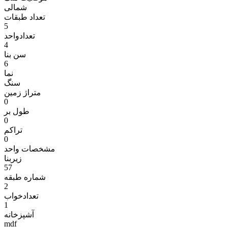
شمالی
تعداد طبقات
5
تعدادواحد
4
سن بنا
6
نما
سنگ
متراژ زمين
0
طول بر
0
تراکم
0
مشخصات واحد
زیربنا
57
شماره طبقه
2
تعدادخواب
1
آشپزخانه
mdf