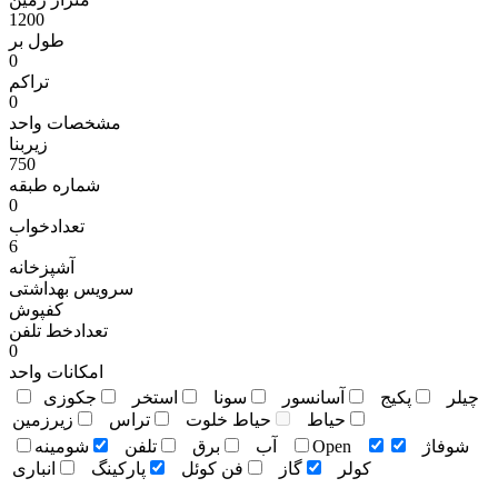
1200
طول بر
0
تراکم
0
مشخصات واحد
زیربنا
750
شماره طبقه
0
تعدادخواب
6
آشپزخانه
سرویس بهداشتی
کفپوش
تعدادخط تلفن
0
امکانات واحد
چيلر
پکيج
آسانسور
سونا
استخر
جکوزی
حياط
حياط خلوت
تراس
زيرزمين
شوفاژ
Open
آب
برق
تلفن
شومينه
کولر
گاز
فن کوئل
پارکينگ
انباری