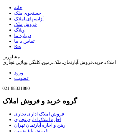
خانه
جستجوی ملک
آژانسهای املاک
فروش ملک
وبلاگ
درباره ما
تماس با ما
Rss
مشاورین
املاک،خرید،فروش،آپارتمان،ملک،زمین،کلنگی،ویلایی،تجاری
ورود
عضویت
021-88331880
گروه خرید و فروش املاک
فروش املاک اداری تجاری
اجاره املاک اداری تجاری
رهن و اجاره آپارتمان تهران
فروش باغ وزمین