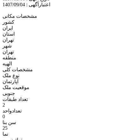
اعتبارآگهی : 1407/09/04
مشخصات مکانی
کشور
ایران
استان
تهران
شهر
تهران
منطقه
الهيه
مشخصات کلی
نوع ملک
آپارتمان
موقعیت ملک
جنوبی
تعداد طبقات
2
تعدادواحد
0
سن بنا
25
نما
متراژ زمين