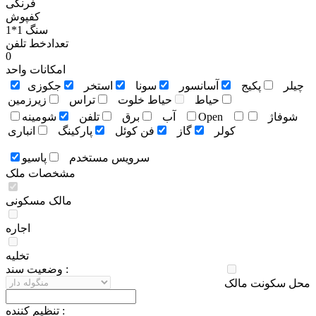
فرنگی
کفپوش
سنگ 1*1
تعدادخط تلفن
0
امکانات واحد
چيلر
پکيج
آسانسور
سونا
استخر
جکوزی
حياط
حياط خلوت
تراس
زيرزمين
شوفاژ
Open
آب
برق
تلفن
شومينه
کولر
گاز
فن کوئل
پارکينگ
انباری
سرويس مستخدم
پاسيو
مشخصات ملک
مالک مسکونی
اجاره
تخلیه
وضعيت سند :
محل سکونت مالک
تنظيم کننده :