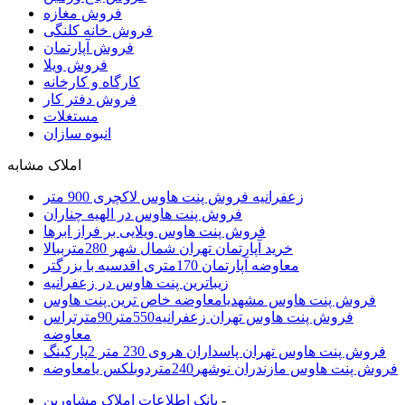
فروش مغازه
فروش خانه کلنگی
فروش آپارتمان
فروش ویلا
کارگاه و کارخانه
فروش دفتر کار
مستغلات
انبوه سازان
املاک مشابه
زعفرانیه فروش پنت هاوس لاکچری 900 متر
فروش پنت هاوس در الهیه چناران
فروش پنت هاوس ویلایی بر فراز ابرها
خرید آپارتمان تهران شمال شهر 280مترببالا
معاوضه آپارتمان 170متری اقدسیه با بزرگتر
زیباترین پنت هاوس در زعفرانیه
فروش پنت هاوس مشهدیامعاوضه خاص ترین پنت هاوس
فروش پنت هاوس تهران زعفرانیه550متر90مترتراس
معاوضه
فروش پنت هاوس تهران پاسداران هروی 230 متر 2پارکینگ
فروش پنت هاوس مازندران نوشهر240متردوبلکس یامعاوضه
-
بانک اطلاعات املاک مشاورين