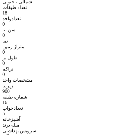
شمالی - جنوبی
تعداد طبقات
18
تعدادواحد
0
سن بنا
0
نما
متراژ زمين
0
طول بر
0
تراکم
0
مشخصات واحد
زیربنا
900
شماره طبقه
16
تعدادخواب
5
آشپزخانه
مبله برند
سرویس بهداشتی