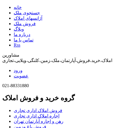
خانه
جستجوی ملک
آژانسهای املاک
فروش ملک
وبلاگ
درباره ما
تماس با ما
Rss
مشاورین
املاک،خرید،فروش،آپارتمان،ملک،زمین،کلنگی،ویلایی،تجاری
ورود
عضویت
021-88331880
گروه خرید و فروش املاک
فروش املاک اداری تجاری
اجاره املاک اداری تجاری
رهن و اجاره آپارتمان تهران
فروش باغ وزمین