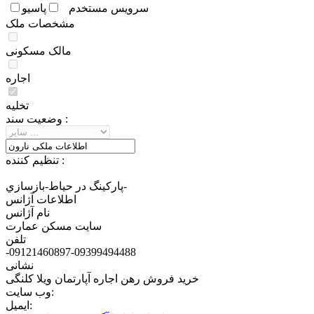
سرويس مستخدم
پاسيو
مشخصات ملک
مالک مسکونی
اجاره
تخلیه
وضعيت سند :
تنظيم کننده :
پاركينگ در حياط-بازسازي-
اطلاعات آژانس
نام آژانس
سایت مسکن عمارت
تلفن
-09121460897-09399494488
نشانی
خرید فروش رهن اجاره آپارتمان ویلا کلنگی
وب سایت:
ایمیل: