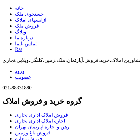
خانه
جستجوی ملک
آژانسهای املاک
فروش ملک
وبلاگ
درباره ما
تماس با ما
Rss
اورین املاک،خرید،فروش،آپارتمان،ملک،زمین،کلنگی،ویلایی،تجاری
ورود
عضویت
021-88331880
گروه خرید و فروش املاک
فروش املاک اداری تجاری
اجاره املاک اداری تجاری
رهن و اجاره آپارتمان تهران
فروش باغ وزمین
فروش مغازه