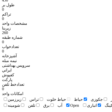
450
طول بر
0
تراکم
0
مشخصات واحد
زیربنا
260
شماره طبقه
0
تعدادخواب
0
آشپزخانه
نيمه مبله
سرویس بهداشتی
ايراني
کفپوش
پاركت
تعدادخط تلفن
0
امکانات واحد
جکوزی
حياط
حياط خلوت
تراس
زيرزمين
کينگ
انباری
Open
آب
برق
تلفن
شومينه