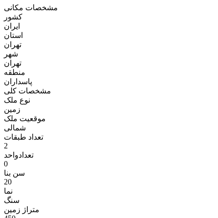
مشخصات مکانی
کشور
ایران
استان
تهران
شهر
تهران
منطقه
پاسداران
مشخصات کلی
نوع ملک
زمين
موقعیت ملک
شمالی
تعداد طبقات
2
تعدادواحد
0
سن بنا
20
نما
سنگ
متراژ زمين