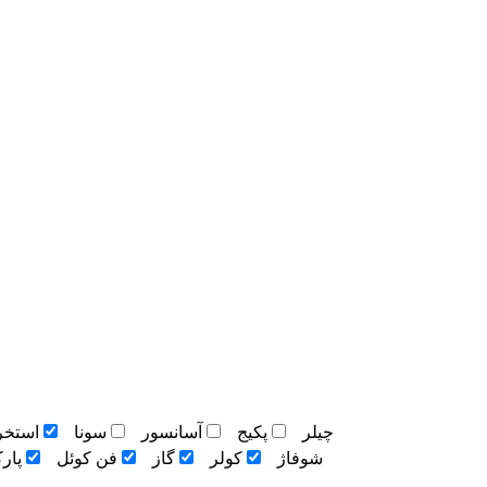
چيلر
پکيج
آسانسور
سونا
استخر
شوفاژ
کولر
گاز
فن کوئل
پار