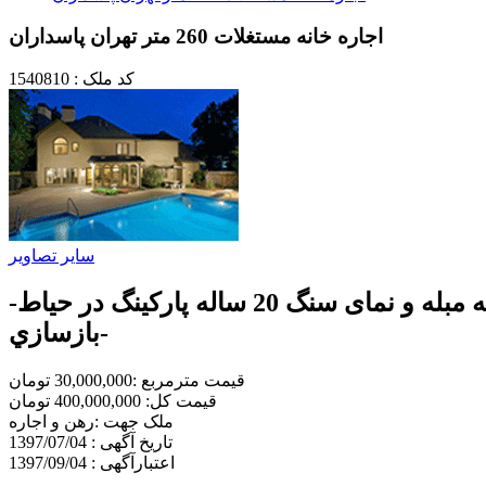
اجاره خانه مستغلات 260 متر تهران پاسداران
کد ملک : 1540810
سایر تصاویر
اجاره خانه مستغلات 450 متر زمین 260 متر زیربنا طبقه كلي در 2 طبقه ، آشپزخانه نيمه مبله و نمای سنگ 20 ساله پاركينگ در حياط-
بازسازي-
قیمت مترمربع :30,000,000 تومان
قیمت کل: 400,000,000 تومان
ملک جهت :رهن و اجاره
تاریخ آگهی : 1397/07/04
اعتبارآگهی : 1397/09/04