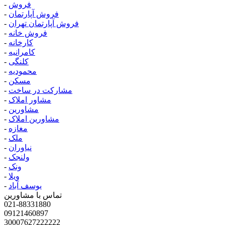
فروش
-
فروش آپارتمان
-
فروش آپارتمان تهران
-
فروش خانه
-
کارخانه
-
کامرانیه
-
کلنگی
-
محمودیه
-
مسکن
-
مشارکت در ساخت
-
مشاور املاک
-
مشاورین
-
مشاورین املاک
-
مغازه
-
ملک
-
نیاوران
-
ولنجک
-
ونک
-
ویلا
-
یوسف آباد
-
تماس با مشاورین
021-88331880
09121460897
30007627222222