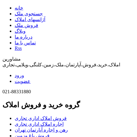
خانه
جستجوی ملک
آژانسهای املاک
فروش ملک
وبلاگ
درباره ما
تماس با ما
Rss
مشاورین
املاک،خرید،فروش،آپارتمان،ملک،زمین،کلنگی،ویلایی،تجاری
ورود
عضویت
021-88331880
گروه خرید و فروش املاک
فروش املاک اداری تجاری
اجاره املاک اداری تجاری
رهن و اجاره آپارتمان تهران
فروش باغ وزمین