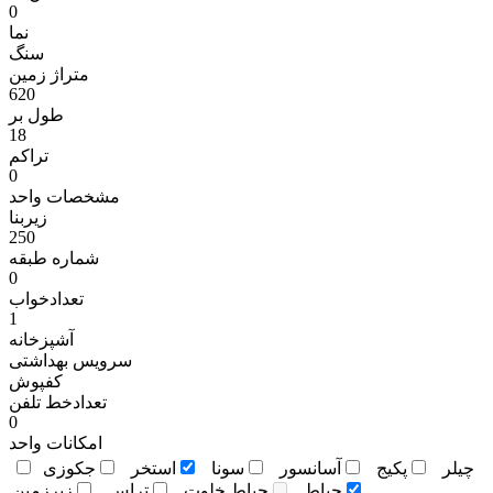
0
نما
سنگ
متراژ زمين
620
طول بر
18
تراکم
0
مشخصات واحد
زیربنا
250
شماره طبقه
0
تعدادخواب
1
آشپزخانه
سرویس بهداشتی
کفپوش
تعدادخط تلفن
0
امکانات واحد
چيلر
پکيج
آسانسور
سونا
استخر
جکوزی
حياط
حياط خلوت
تراس
زيرزمين