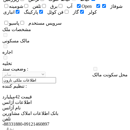
شوفاژ
Open
آب
برق
تلفن
شومينه
کولر
گاز
فن کوئل
پارکينگ
انباری
سرويس مستخدم
پاسيو
مشخصات ملک
مالک مسکونی
اجاره
تخلیه
وضعيت سند :
محل سکونت مالک
تنظيم کننده :
قيمت 42ميليارد
اطلاعات آژانس
نام آژانس
بانک اطلاعات املاک مشاورین
تلفن
-88331880-09121460897
نشانی