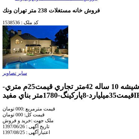
فروش خانه مستغلات 238 متر تهران ونك
کد ملک : 1538536
سایر تصاویر
فروش خانه مستغلات 373 متر زمین 238 متر زیربنا در 11 طبقه ، آشپزخانه نيمه مبله و نمای شيشه 10 ساله 42متر تجاري قيمت25م متري-
پاركينگ-1780متر بناي مفيدIR
قیمت مترمربع :000 تومان
قیمت کل: 000 تومان
ملک جهت :خريد و فروش
تاریخ آگهی : 1397/06/26
اعتبارآگهی : 1397/08/25