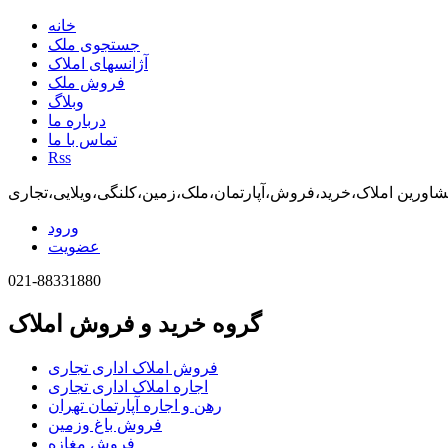
خانه
جستجوی ملک
آژانسهای املاک
فروش ملک
وبلاگ
درباره ما
تماس با ما
Rss
اورین املاک،خرید،فروش،آپارتمان،ملک،زمین،کلنگی،ویلایی،تجاری
ورود
عضویت
021-88331880
گروه خرید و فروش املاک
فروش املاک اداری تجاری
اجاره املاک اداری تجاری
رهن و اجاره آپارتمان تهران
فروش باغ وزمین
فروش مغازه