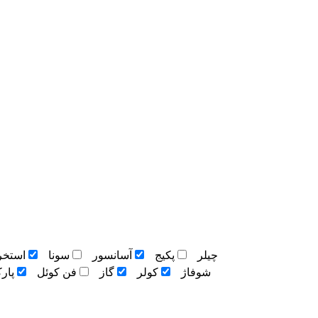
چيلر
پکيج
آسانسور
سونا
استخر
شوفاژ
کولر
گاز
فن کوئل
پار