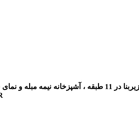
قيمت35ميليارد-8