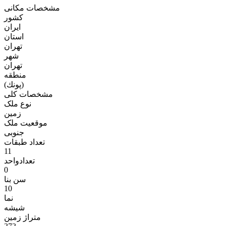
مشخصات مکانی
کشور
ایران
استان
تهران
شهر
تهران
منطقه
(پونك)
مشخصات کلی
نوع ملک
زمين
موقعیت ملک
جنوبی
تعداد طبقات
11
تعدادواحد
0
سن بنا
10
نما
شيشه
متراژ زمين