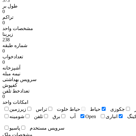
373
طول بر
0
تراکم
0
مشخصات واحد
زیربنا
238
شماره طبقه
0
تعدادخواب
0
آشپزخانه
نيمه مبله
سرویس بهداشتی
کفپوش
تعدادخط تلفن
0
امکانات واحد
جکوزی
حياط
حياط خلوت
تراس
زيرزمين
کينگ
انباری
Open
آب
برق
تلفن
شومينه
سرويس مستخدم
پاسيو
مشخصات ملک