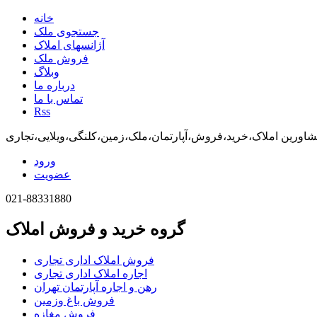
خانه
جستجوی ملک
آژانسهای املاک
فروش ملک
وبلاگ
درباره ما
تماس با ما
Rss
اورین املاک،خرید،فروش،آپارتمان،ملک،زمین،کلنگی،ویلایی،تجاری
ورود
عضویت
021-88331880
گروه خرید و فروش املاک
فروش املاک اداری تجاری
اجاره املاک اداری تجاری
رهن و اجاره آپارتمان تهران
فروش باغ وزمین
فروش مغازه