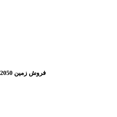
فروش زمين 2050 متر زمین طبقه ساير ، آشپزخانه غیره و نمای ثبت نشده ، استخر ندارد خانه کلنگی 255 ساله