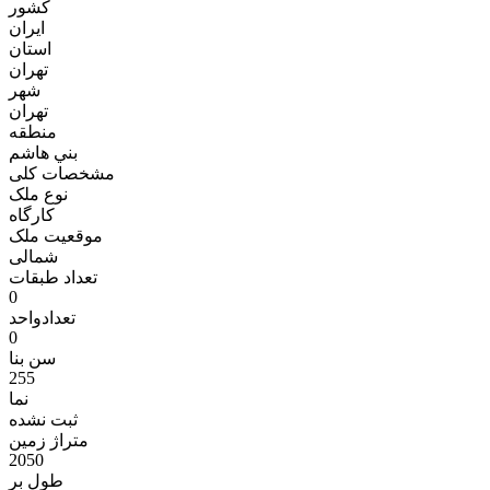
کشور
ایران
استان
تهران
شهر
تهران
منطقه
بني هاشم
مشخصات کلی
نوع ملک
کارگاه
موقعیت ملک
شمالی
تعداد طبقات
0
تعدادواحد
0
سن بنا
255
نما
ثبت نشده
متراژ زمين
2050
طول بر