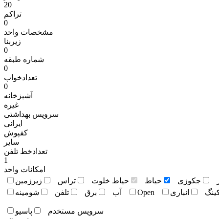
20
تراکم
0
مشخصات واحد
زیربنا
0
شماره طبقه
0
تعدادخواب
0
آشپزخانه
غیره
سرویس بهداشتی
ايرانی
کفپوش
سایر
تعدادخط تلفن
1
امکانات واحد
جکوزی
حياط
حياط خلوت
تراس
زيرزمين
کينگ
انباری
Open
آب
برق
تلفن
شومينه
سرويس مستخدم
پاسيو