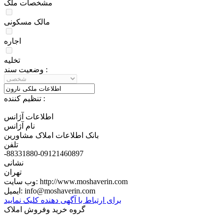
مشخصات ملک
مالک مسکونی
اجاره
تخلیه
وضعيت سند :
تنظيم کننده :
اطلاعات آژانس
نام آژانس
بانک اطلاعات املاک مشاورین
تلفن
-88331880-09121460897
نشانی
تهران
http://www.moshaverin.com
وب سایت:
info@moshaverin.com
ایمیل:
برای ارتباط با آگهی دهنده کلیک نمایید
گروه خرید وفروش املاک