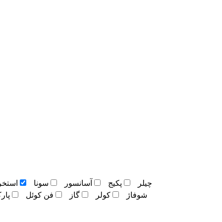
چيلر
پکيج
آسانسور
سونا
استخر
شوفاژ
کولر
گاز
فن کوئل
پار