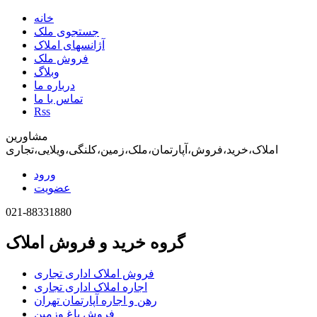
خانه
جستجوی ملک
آژانسهای املاک
فروش ملک
وبلاگ
درباره ما
تماس با ما
Rss
مشاورین
املاک،خرید،فروش،آپارتمان،ملک،زمین،کلنگی،ویلایی،تجاری
ورود
عضویت
021-88331880
گروه خرید و فروش املاک
فروش املاک اداری تجاری
اجاره املاک اداری تجاری
رهن و اجاره آپارتمان تهران
فروش باغ وزمین