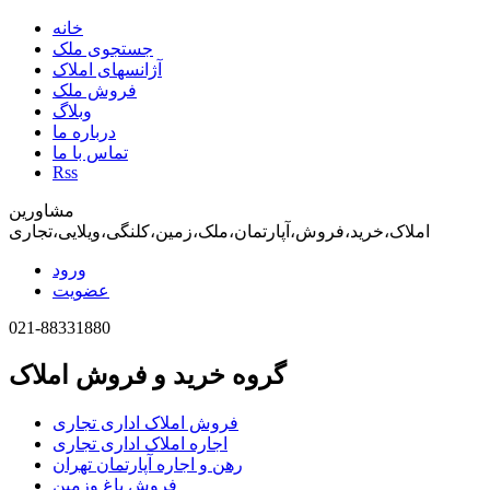
خانه
جستجوی ملک
آژانسهای املاک
فروش ملک
وبلاگ
درباره ما
تماس با ما
Rss
مشاورین
املاک،خرید،فروش،آپارتمان،ملک،زمین،کلنگی،ویلایی،تجاری
ورود
عضویت
021-88331880
گروه خرید و فروش املاک
فروش املاک اداری تجاری
اجاره املاک اداری تجاری
رهن و اجاره آپارتمان تهران
فروش باغ وزمین