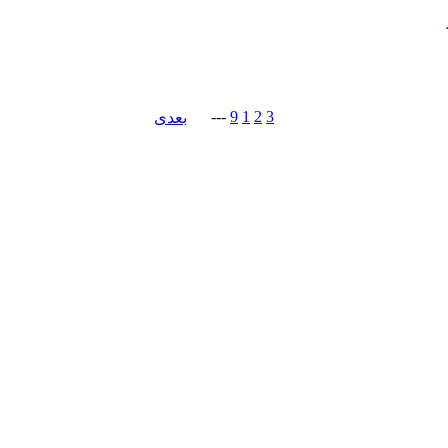
---
9
1
2
3
بعدی