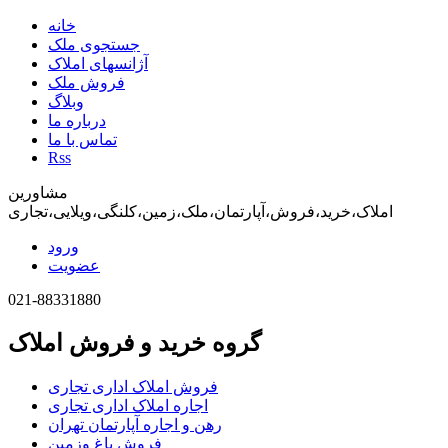
خانه
جستجوی ملک
آژانسهای املاک
فروش ملک
وبلاگ
درباره ما
تماس با ما
Rss
مشاورین
املاک،خرید،فروش،آپارتمان،ملک،زمین،کلنگی،ویلایی،تجاری
ورود
عضویت
021-88331880
گروه خرید و فروش املاک
فروش املاک اداری تجاری
اجاره املاک اداری تجاری
رهن و اجاره آپارتمان تهران
فروش باغ وزمین